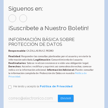
Síguenos en:
¡Suscríbete a Nuestro Boletín!
INFORMACIÓN BÁSICA SOBRE
PROTECCIÓN DE DATOS
Responsable
: CAZALLAS RUIZ, PEDRO
Finalidad
: Responder las consultas planteadas por el usuario y enviarle la
información solicitada;
Legitimación
: Consentimiento del usuario;
Destinatarios
: Solo se realizan cesiones si existe una obligación legal;
Derechos
: Acceder, rectificar y suprimir, así como otros derechos, como se
indica en la información adicional;
Información Adicional
: Puede consultar
la información completa de Protección de Datos en nuestra
Política de
Privacidad
.
He leído y acepto la
Política de Privacidad
.
ENVIAR