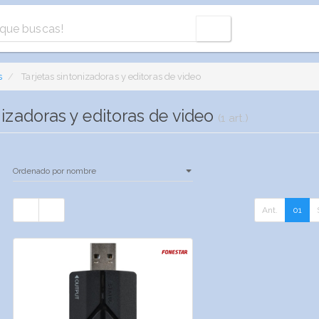
s
Tarjetas sintonizadoras y editoras de video
nizadoras y editoras de video
(1 art.)
Ant.
01