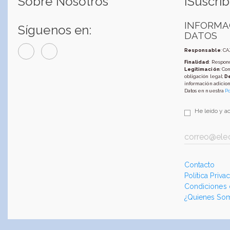
Sobre Nosotros
¡Suscríb
INFORMA
Síguenos en:
DATOS
Responsable
: C
Finalidad
: Respond
Legitimación
: Co
obligación legal;
D
información adicion
Datos en nuestra
Po
He leído y a
Contacto
Política Priva
Condiciones
¿Quienes So