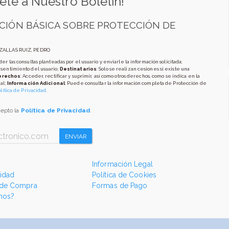
ete a Nuestro Boletín!
CIÓN BÁSICA SOBRE PROTECCIÓN DE
AZALLAS RUIZ, PEDRO
er las consultas planteadas por el usuario y enviarle la información solicitada;
nsentimiento del usuario;
Destinatarios
: Solo se realizan cesiones si existe una
erechos
: Acceder, rectificar y suprimir, así como otros derechos, como se indica en la
al;
Información Adicional
: Puede consultar la información completa de Protección de
lítica de Privacidad
.
cepto la
Política de Privacidad
.
ENVIAR
Información Legal
cidad
Política de Cookies
 de Compra
Formas de Pago
mos?