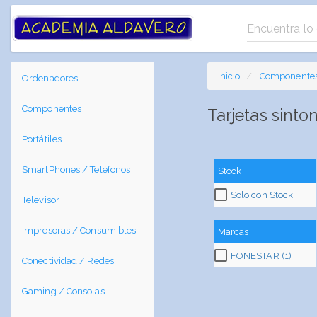
Inicio
Componente
Ordenadores
Componentes
Tarjetas sinto
Portátiles
SmartPhones / Teléfonos
Stock
Solo con Stock
Televisor
Impresoras / Consumibles
Marcas
FONESTAR (1)
Conectividad / Redes
Gaming / Consolas