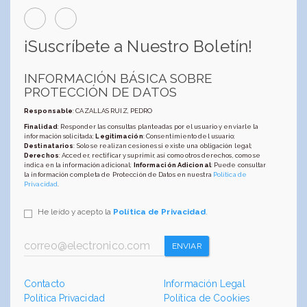
¡Suscríbete a Nuestro Boletín!
INFORMACIÓN BÁSICA SOBRE
PROTECCIÓN DE DATOS
Responsable
: CAZALLAS RUIZ, PEDRO
Finalidad
: Responder las consultas planteadas por el usuario y enviarle la
información solicitada;
Legitimación
: Consentimiento del usuario;
Destinatarios
: Solo se realizan cesiones si existe una obligación legal;
Derechos
: Acceder, rectificar y suprimir, así como otros derechos, como se
indica en la información adicional;
Información Adicional
: Puede consultar
la información completa de Protección de Datos en nuestra
Política de
Privacidad
.
He leído y acepto la
Política de Privacidad
.
ENVIAR
Contacto
Información Legal
Política Privacidad
Política de Cookies