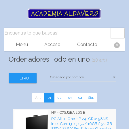
Menú
Acceso
Contacto
0
Ordenadores Todo en uno
(28 art.)
FILTRO
Ant.
01
02
03
04
Sig.
HP - C7SJ2EA 16GB
PC All in One HP 24-CR0158NS
Intel Core i3-1315U/ 16GB/ 512GB
SSD/ 23.8"/ Sin Sistema Operativo