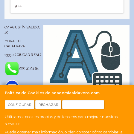
9-14
C/ AGUSTÍN SALIDO,
10
MORAL DE
CALATRAVA
13350 ( CIUDAD REAL)
926 31 94 94
Política de Cookies de academiaaldavero.com
CONFIGURAR
RECHAZAR
ACEPTAR COOKIES
info@academiaaldavero.net
Utilizamos cookies propias y de terceros para mejorar nuestros
servicios.
677 512 188
Puede obtener más información, o bien conocer cómo cambiar la