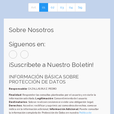
Ant.
01
02
03
04
Sig.
Sobre Nosotros
Síguenos en:
¡Suscríbete a Nuestro Boletín!
INFORMACIÓN BÁSICA SOBRE
PROTECCIÓN DE DATOS
Responsable
: CAZALLAS RUIZ, PEDRO
Finalidad
: Responder las consultas planteadas por el usuario y enviarle la
información solicitada;
Legitimación
: Consentimiento del usuario;
Destinatarios
: Solo se realizan cesiones si existe una obligación legal;
Derechos
: Acceder, rectificar y suprimir, así como otros derechos, como se
indica en la información adicional;
Información Adicional
: Puede consultar
la información completa de Protección de Datos en nuestra
Política de