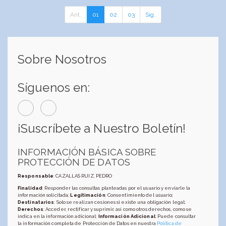
Ant.
01
02
03
Sig.
Sobre Nosotros
Síguenos en:
¡Suscríbete a Nuestro Boletín!
INFORMACIÓN BÁSICA SOBRE
PROTECCIÓN DE DATOS
Responsable
: CAZALLAS RUIZ, PEDRO
Finalidad
: Responder las consultas planteadas por el usuario y enviarle la
información solicitada;
Legitimación
: Consentimiento del usuario;
Destinatarios
: Solo se realizan cesiones si existe una obligación legal;
Derechos
: Acceder, rectificar y suprimir, así como otros derechos, como se
indica en la información adicional;
Información Adicional
: Puede consultar
la información completa de Protección de Datos en nuestra
Política de