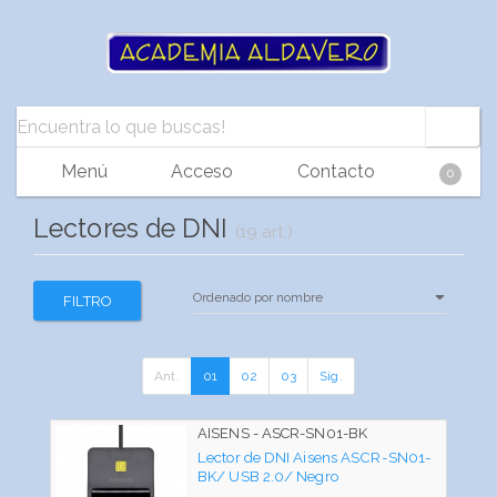
Menú
Acceso
Contacto
0
Lectores de DNI
(19 art.)
FILTRO
Ant.
01
02
03
Sig.
AISENS - ASCR-SN01-BK
Lector de DNI Aisens ASCR-SN01-
BK/ USB 2.0/ Negro