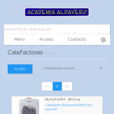
Menú
Acceso
Contacto
0
Calefactores
(4 art.)
FILTRO
Ant.
01
Sig.
BLAUPUNKT - BP1014
Calefactor Blaupunkt BP1014/
2000W