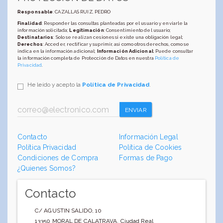
Responsable
: CAZALLAS RUIZ, PEDRO
Finalidad
: Responder las consultas planteadas por el usuario y enviarle la
información solicitada;
Legitimación
: Consentimiento del usuario;
Destinatarios
: Solo se realizan cesiones si existe una obligación legal;
Derechos
: Acceder, rectificar y suprimir, así como otros derechos, como se
indica en la información adicional;
Información Adicional
: Puede consultar
la información completa de Protección de Datos en nuestra
Política de
Privacidad
.
He leído y acepto la
Política de Privacidad
.
ENVIAR
Contacto
Información Legal
Política Privacidad
Política de Cookies
Condiciones de Compra
Formas de Pago
¿Quienes Somos?
Contacto
C/ AGUSTIN SALIDO, 10
13350
MORAL DE CALATRAVA
,
Ciudad Real