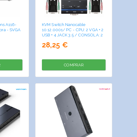
ens A116-
KVM Switch Nanocable
ra - SVGA
10.12.0001/ PC - CPU: 2 VGA + 2
USB + 4 JACK 3.5 / CONSOLA: 2
USB + VGA + 2 JACK 2.5/ 1.4m
28,25 €
R
COMPRAR