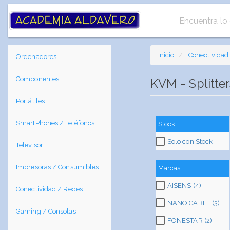
Inicio
Conectividad
Ordenadores
Componentes
KVM - Splitte
Portátiles
SmartPhones / Teléfonos
Stock
Solo con Stock
Televisor
Impresoras / Consumibles
Marcas
AISENS (4)
Conectividad / Redes
NANO CABLE (3)
Gaming / Consolas
FONESTAR (2)