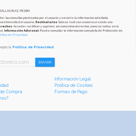
AZALLAS RUIZ, PEDRO
er las consultas planteadas por el usuario y enviarle la información solicitada;
nsentimiento del usuario;
Destinatarios
: Solo se realizan cesiones si existe una
erechos
: Acceder, rectificar y suprimir, así como otros derechos, como se indica en la
al;
Información Adicional
: Puede consultar la información completa de Protección de
lítica de Privacidad
.
cepto la
Política de Privacidad
.
ENVIAR
Información Legal
cidad
Política de Cookies
 de Compra
Formas de Pago
mos?