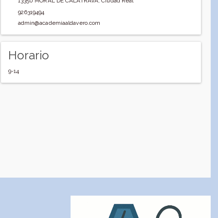
13350
MORAL DE CALATRAVA
,
Ciudad Real
926319494
admin@academiaaldavero.com
Horario
9-14