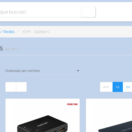
 / Redes
KVM - Splitters
rs
(11 art.)
Ant.
01
02