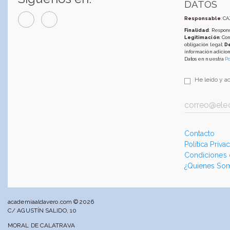
DATOS
Responsable
: C
Finalidad
: Respond
Legitimación
: Co
obligación legal;
D
información adicion
Datos en nuestra
Po
He leído y a
Contacto
Política Priva
Condiciones
¿Quienes So
academiaaldavero.com © 2026
C/ AGUSTÍN SALIDO, 10
MORAL DE CALATRAVA