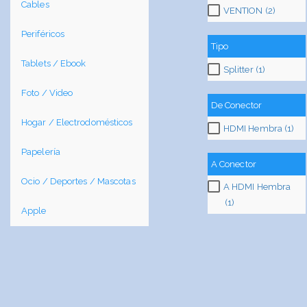
Cables
VENTION (2)
Periféricos
Tipo
Tablets / Ebook
Splitter (1)
Foto / Video
De Conector
Hogar / Electrodomésticos
HDMI Hembra (1)
Papelería
A Conector
Ocio / Deportes / Mascotas
A HDMI Hembra
(1)
Apple