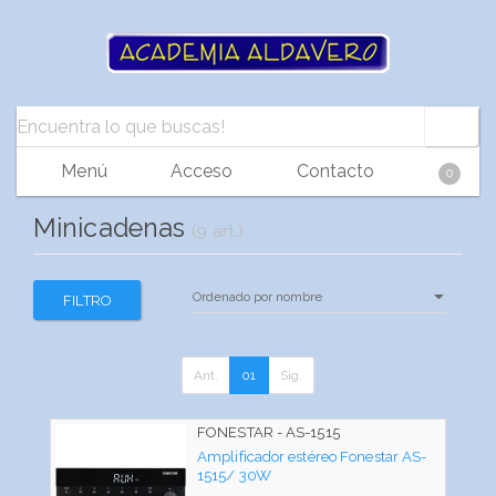
Menú
Acceso
Contacto
0
Minicadenas
(9 art.)
FILTRO
Ant.
01
Sig.
FONESTAR - AS-1515
Amplificador estéreo Fonestar AS-
1515/ 30W