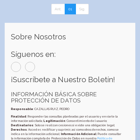
Ant.
01
Sig.
Sobre Nosotros
Síguenos en:
¡Suscríbete a Nuestro Boletín!
INFORMACIÓN BÁSICA SOBRE
PROTECCIÓN DE DATOS
Responsable
: CAZALLAS RUIZ, PEDRO
Finalidad
: Responder las consultas planteadas por el usuario y enviarle la
información solicitada;
Legitimación
: Consentimiento del usuario;
Destinatarios
: Solo se realizan cesiones si existe una obligación legal;
Derechos
: Acceder, rectificar y suprimir, así como otros derechos, como se
indica en la información adicional;
Información Adicional
: Puede consultar
la información completa de Protección de Datos en nuestra
Política de