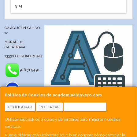
9-14
C/ AGUSTÍN SALIDO,
10
MORAL DE
CALATRAVA
13350 ( CIUDAD REAL)
926 31 94 94
Política de Cookies de academiaaldavero.com
CONFIGURAR
RECHAZAR
ACEPTAR COOKIES
info@academiaaldavero.net
Utilizamos cookies propias y de terceros para mejorar nuestros
servicios.
677 512 188
Puede obtener más información, o bien conocer cómo cambiar la