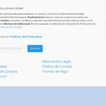
AZALLAS RUIZ, PEDRO
er las consultas planteadas por el usuario y enviarle la información solicitada;
nsentimiento del usuario;
Destinatarios
: Solo se realizan cesiones si existe una
erechos
: Acceder, rectificar y suprimir, así como otros derechos, como se indica en la
al;
Información Adicional
: Puede consultar la información completa de Protección de
lítica de Privacidad
.
cepto la
Política de Privacidad
.
ENVIAR
Información Legal
cidad
Política de Cookies
 de Compra
Formas de Pago
mos?