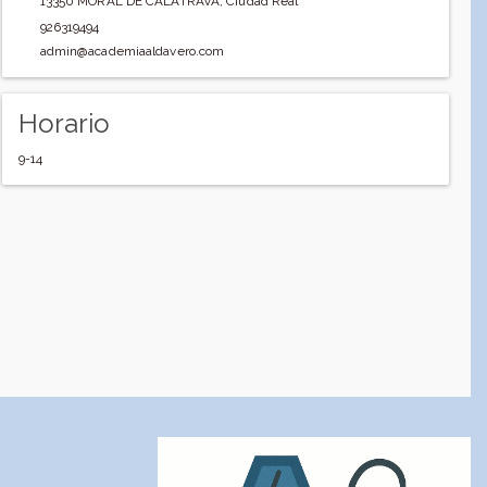
13350
MORAL DE CALATRAVA
,
Ciudad Real
926319494
admin@academiaaldavero.com
Horario
9-14