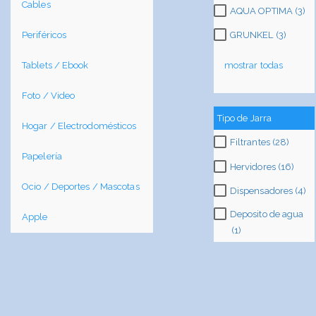
Cables
AQUA OPTIMA (3)
Periféricos
GRUNKEL (3)
Tablets / Ebook
mostrar todas
Foto / Video
Tipo de Jarra
Hogar / Electrodomésticos
Filtrantes (28)
Papelería
Hervidores (16)
Ocio / Deportes / Mascotas
Dispensadores (4)
Deposito de agua
Apple
(1)