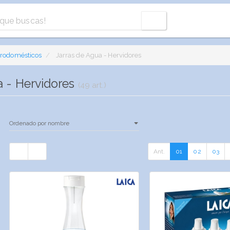
trodomésticos
Jarras de Agua - Hervidores
a - Hervidores
(49 art.)
Ant.
01
02
03