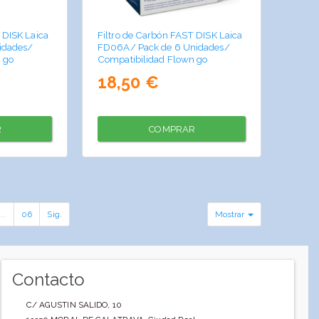
 DISK Laica
Filtro de Carbón FAST DISK Laica
idades/
FD06A/ Pack de 6 Unidades/
 go
Compatibilidad Flown go
18,50 €
R
COMPRAR
...
06
Sig.
Mostrar
Contacto
C/ AGUSTIN SALIDO, 10