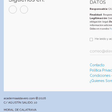
DATOS
Responsable
: C
Finalidad
: Respond
Legitimación
: Co
obligación legal;
D
información adicion
Datos en nuestra
Po
He leído y a
Contacto
Política Priva
Condiciones
¿Quienes So
academiaaldavero.com © 2026
C/ AGUSTÍN SALIDO, 10
MORAL DE CALATRAVA