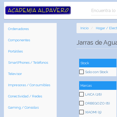
Inicio
Hogar / Elec
Ordenadores
Componentes
Jarras de Agu
Portátiles
SmartPhones / Teléfonos
Stock
Solo con Stock
Televisor
Impresoras / Consumibles
Marcas
LAICA (28)
Conectividad / Redes
ORBEGOZO (8)
Gaming / Consolas
XIAOMI (5)