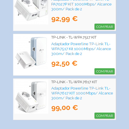
PA7027P KIT 1000Mbps/ Alcance
300m/ Pack de 2
92,99 €
COMPRAR
TP-LINK - TL-WPA7517 KIT
Adaptador Powerline TP-Link TL-
WPA7517 Kit 1000Mbps/ Alcance
300m/ Pack de 2
92,50 €
COMPRAR
TP-LINK - TL-WPA7617 KIT
Adaptador Powerline TP-Link TL-
WPA7617 KIT 1000Mbps/ Alcance
300m/ Pack de 2
99,00 €
COMPRAR