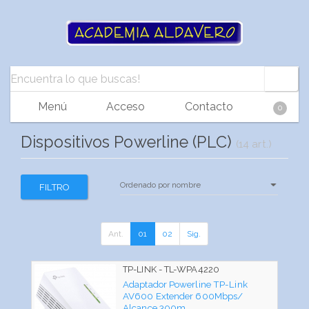
Menú
Acceso
Contacto
0
Dispositivos Powerline (PLC)
(14 art.)
FILTRO
Ant.
01
02
Sig.
TP-LINK - TL-WPA4220
Adaptador Powerline TP-Link
AV600 Extender 600Mbps/
Alcance 300m