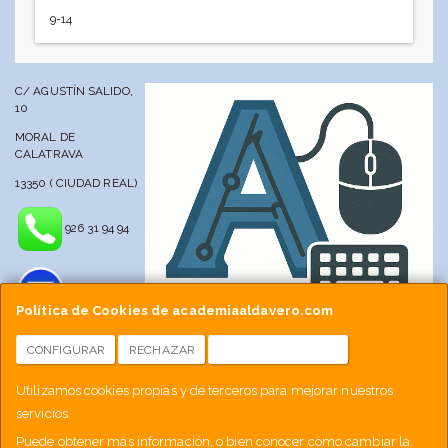
9-14
C/ AGUSTÍN SALIDO,
10
MORAL DE
CALATRAVA
13350 ( CIUDAD REAL)
926 31 94 94
Política de Cookies de academiaaldavero.com
CONFIGURAR
RECHAZAR
ACEPTAR COOKIES
info@academiaaldavero.net
Utilizamos cookies propias y de terceros para mejorar nuestros
servicios.
677 512 188
Puede obtener más información, o bien conocer cómo cambiar la