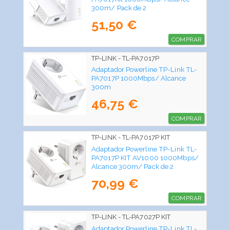
300m/ Pack de 2
51,50 €
COMPRAR
TP-LINK - TL-PA7017P
Adaptador Powerline TP-Link TL-
PA7017P 1000Mbps/ Alcance
300m
46,75 €
COMPRAR
TP-LINK - TL-PA7017P KIT
Adaptador Powerline TP-Link TL-
PA7017P KIT AV1000 1000Mbps/
Alcance 300m/ Pack de 2
70,99 €
COMPRAR
TP-LINK - TL-PA7027P KIT
Adaptador Powerline TP-Link TL-