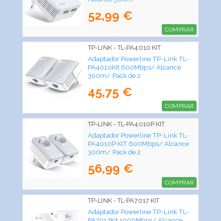
52,99 €
COMPRAR
TP-LINK - TL-PA4010 KIT
Adaptador Powerline TP-Link TL-
PA4010Kit 600Mbps/ Alcance
300m/ Pack de 2
45,75 €
COMPRAR
TP-LINK - TL-PA4010P KIT
Adaptador Powerline TP-Link TL-
PA4010P KIT 600Mbps/ Alcance
300m/ Pack de 2
56,99 €
COMPRAR
TP-LINK - TL-PA7017 KIT
Adaptador Powerline TP-Link TL-
PA7017Kit 1000Mbps/ Alcance