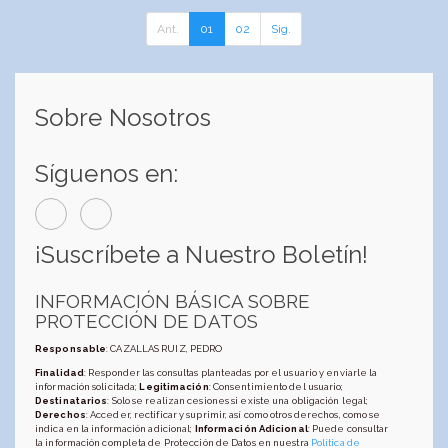
Ant.
01
02
Sig.
Sobre Nosotros
Síguenos en:
¡Suscríbete a Nuestro Boletín!
INFORMACIÓN BÁSICA SOBRE
PROTECCIÓN DE DATOS
Responsable
: CAZALLAS RUIZ, PEDRO
Finalidad
: Responder las consultas planteadas por el usuario y enviarle la
información solicitada;
Legitimación
: Consentimiento del usuario;
Destinatarios
: Solo se realizan cesiones si existe una obligación legal;
Derechos
: Acceder, rectificar y suprimir, así como otros derechos, como se
indica en la información adicional;
Información Adicional
: Puede consultar
la información completa de Protección de Datos en nuestra
Política de