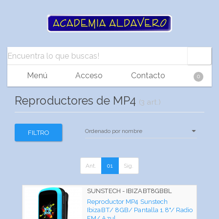
Menú
Acceso
Contacto
0
Reproductores de MP4
(3 art.)
FILTRO
Ant.
01
Sig.
SUNSTECH - IBIZABT8GBBL
Reproductor MP4 Sunstech
IbizaBT/ 8GB/ Pantalla 1.8"/ Radio
FM/ Azul