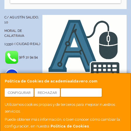
C/ AGUSTÍN SALIDO,
10
MORAL DE
CALATRAVA
13350 ( CIUDAD REAL)
926 31 94 94
Política de Cookies de academiaaldavero.com
CONFIGURAR
RECHAZAR
ACEPTAR COOKIES
info@academiaaldavero.net
Utilizamos cookies propias y de terceros para mejorar nuestros
servicios.
677 512 188
Puede obtener más información, o bien conocer cómo cambiar la
configuración, en nuestra
Política de Cookies
.