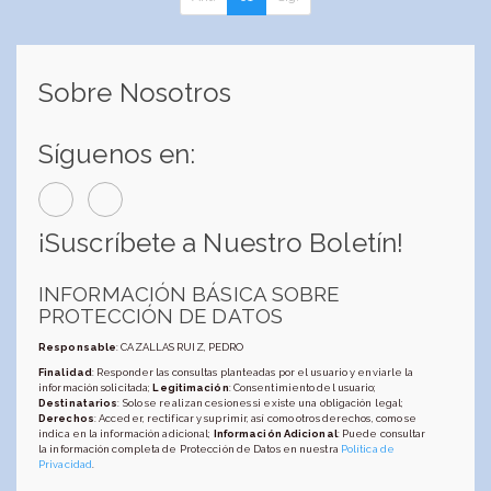
Sobre Nosotros
Síguenos en:
¡Suscríbete a Nuestro Boletín!
INFORMACIÓN BÁSICA SOBRE
PROTECCIÓN DE DATOS
Responsable
: CAZALLAS RUIZ, PEDRO
Finalidad
: Responder las consultas planteadas por el usuario y enviarle la
información solicitada;
Legitimación
: Consentimiento del usuario;
Destinatarios
: Solo se realizan cesiones si existe una obligación legal;
Derechos
: Acceder, rectificar y suprimir, así como otros derechos, como se
indica en la información adicional;
Información Adicional
: Puede consultar
la información completa de Protección de Datos en nuestra
Política de
Privacidad
.