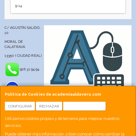
9-14
C/ AGUSTÍN SALIDO,
10
MORAL DE
CALATRAVA
13350 ( CIUDAD REAL)
926 31 94 94
Política de Cookies de academiaaldavero.com
CONFIGURAR
RECHAZAR
ACEPTAR COOKIES
info@academiaaldavero.net
Utilizamos cookies propias y de terceros para mejorar nuestros
servicios.
677 512 188
Puede obtener más información, o bien conocer cómo cambiar la