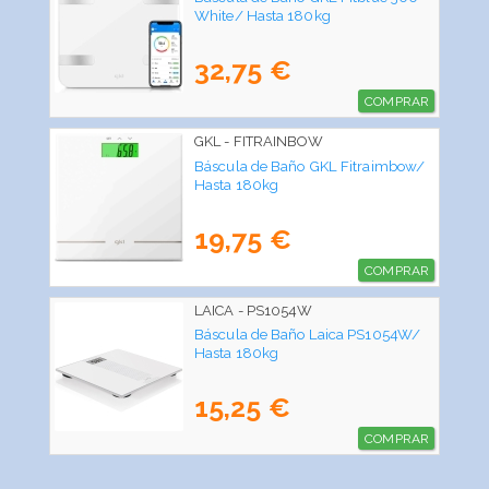
White/ Hasta 180kg
32,75 €
COMPRAR
GKL - FITRAINBOW
Báscula de Baño GKL Fitraimbow/
Hasta 180kg
19,75 €
COMPRAR
LAICA - PS1054W
Báscula de Baño Laica PS1054W/
Hasta 180kg
15,25 €
COMPRAR