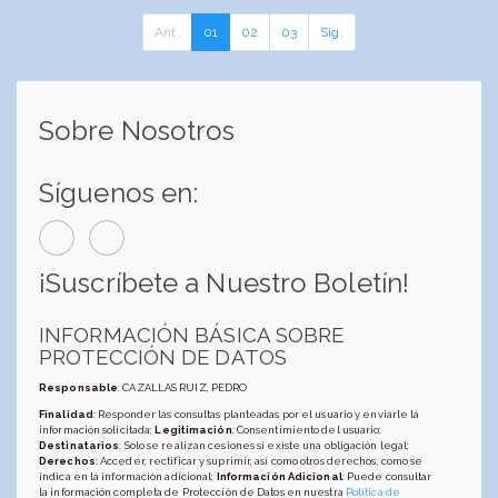
Ant.
01
02
03
Sig.
Sobre Nosotros
Síguenos en:
¡Suscríbete a Nuestro Boletín!
INFORMACIÓN BÁSICA SOBRE
PROTECCIÓN DE DATOS
Responsable
: CAZALLAS RUIZ, PEDRO
Finalidad
: Responder las consultas planteadas por el usuario y enviarle la
información solicitada;
Legitimación
: Consentimiento del usuario;
Destinatarios
: Solo se realizan cesiones si existe una obligación legal;
Derechos
: Acceder, rectificar y suprimir, así como otros derechos, como se
indica en la información adicional;
Información Adicional
: Puede consultar
la información completa de Protección de Datos en nuestra
Política de