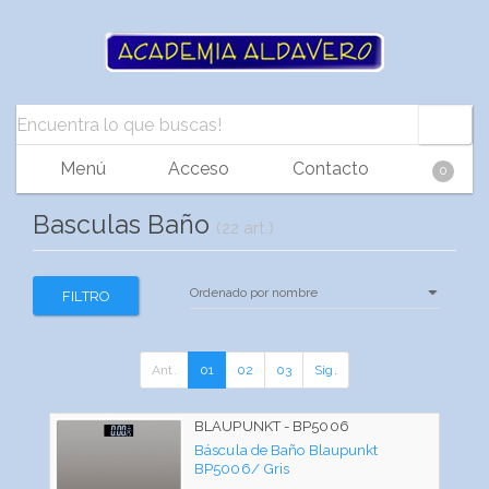
Menú
Acceso
Contacto
0
Basculas Baño
(22 art.)
FILTRO
Ant.
01
02
03
Sig.
BLAUPUNKT - BP5006
Báscula de Baño Blaupunkt
BP5006/ Gris