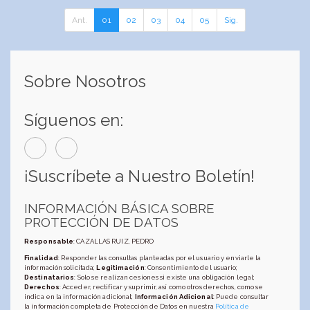
Ant.
01
02
03
04
05
Sig.
Sobre Nosotros
Síguenos en:
¡Suscríbete a Nuestro Boletín!
INFORMACIÓN BÁSICA SOBRE
PROTECCIÓN DE DATOS
Responsable
: CAZALLAS RUIZ, PEDRO
Finalidad
: Responder las consultas planteadas por el usuario y enviarle la
información solicitada;
Legitimación
: Consentimiento del usuario;
Destinatarios
: Solo se realizan cesiones si existe una obligación legal;
Derechos
: Acceder, rectificar y suprimir, así como otros derechos, como se
indica en la información adicional;
Información Adicional
: Puede consultar
la información completa de Protección de Datos en nuestra
Política de