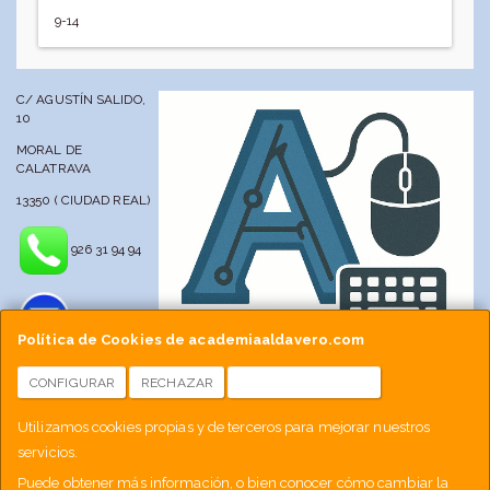
9-14
C/ AGUSTÍN SALIDO,
10
MORAL DE
CALATRAVA
13350 ( CIUDAD REAL)
926 31 94 94
Política de Cookies de academiaaldavero.com
CONFIGURAR
RECHAZAR
ACEPTAR COOKIES
info@academiaaldavero.net
Utilizamos cookies propias y de terceros para mejorar nuestros
servicios.
677 512 188
Puede obtener más información, o bien conocer cómo cambiar la