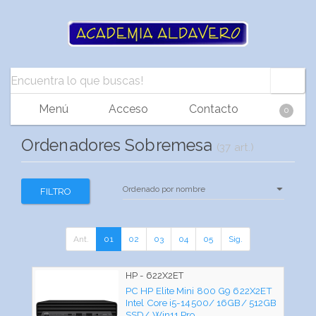
Menú
Acceso
Contacto
0
Ordenadores Sobremesa
(37 art.)
FILTRO
Ant.
01
02
03
04
05
Sig.
HP - 622X2ET
PC HP Elite Mini 800 G9 622X2ET
Intel Core i5-14500/ 16GB/ 512GB
SSD/ Win11 Pro