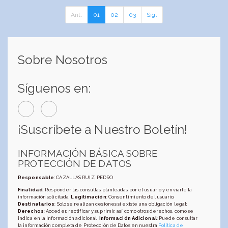
Ant.
01
02
03
Sig.
Sobre Nosotros
Síguenos en:
¡Suscríbete a Nuestro Boletín!
INFORMACIÓN BÁSICA SOBRE
PROTECCIÓN DE DATOS
Responsable
: CAZALLAS RUIZ, PEDRO
Finalidad
: Responder las consultas planteadas por el usuario y enviarle la
información solicitada;
Legitimación
: Consentimiento del usuario;
Destinatarios
: Solo se realizan cesiones si existe una obligación legal;
Derechos
: Acceder, rectificar y suprimir, así como otros derechos, como se
indica en la información adicional;
Información Adicional
: Puede consultar
la información completa de Protección de Datos en nuestra
Política de