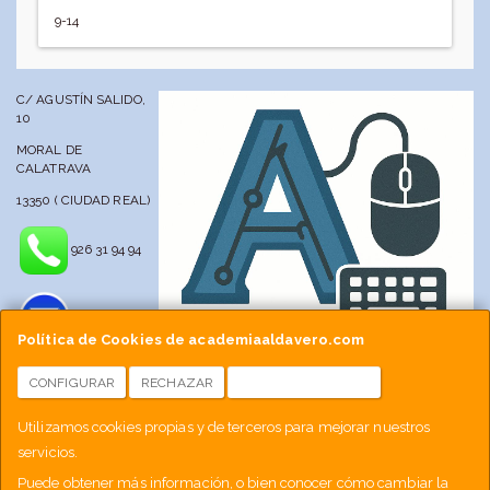
9-14
C/ AGUSTÍN SALIDO,
10
MORAL DE
CALATRAVA
13350 ( CIUDAD REAL)
926 31 94 94
Política de Cookies de academiaaldavero.com
CONFIGURAR
RECHAZAR
ACEPTAR COOKIES
info@academiaaldavero.net
Utilizamos cookies propias y de terceros para mejorar nuestros
servicios.
677 512 188
Puede obtener más información, o bien conocer cómo cambiar la