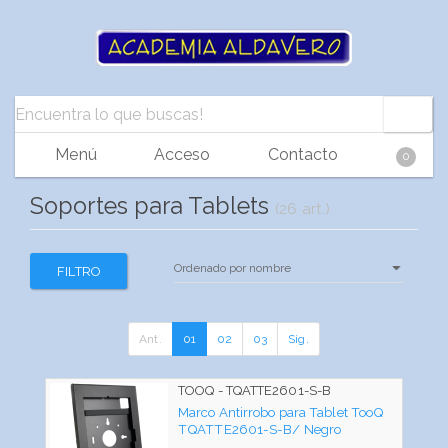
Menú
Acceso
Contacto
0
Soportes para Tablets
(26 art.)
FILTRO
Ant.
01
02
03
Sig.
TOOQ - TQATTE2601-S-B
Marco Antirrobo para Tablet TooQ
TQATTE2601-S-B/ Negro