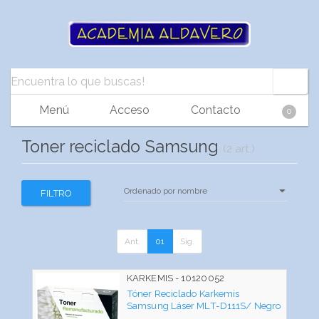
Menú
Acceso
Contacto
0
Toner reciclado Samsung
(2 art.)
FILTRO
Ant.
01
Sig.
KARKEMIS - 10120052
Tóner Reciclado Karkemis
Samsung Láser MLT-D111S/ Negro