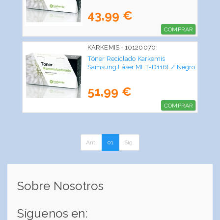
43,99 €
COMPRAR
KARKEMIS - 10120070
Tóner Reciclado Karkemis
Samsung Láser MLT-D116L/ Negro
51,99 €
COMPRAR
Ant.
01
Sig.
Sobre Nosotros
Síguenos en: