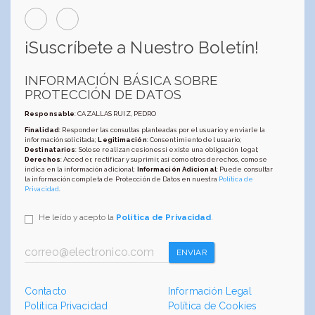
¡Suscríbete a Nuestro Boletín!
INFORMACIÓN BÁSICA SOBRE
PROTECCIÓN DE DATOS
Responsable
: CAZALLAS RUIZ, PEDRO
Finalidad
: Responder las consultas planteadas por el usuario y enviarle la
información solicitada;
Legitimación
: Consentimiento del usuario;
Destinatarios
: Solo se realizan cesiones si existe una obligación legal;
Derechos
: Acceder, rectificar y suprimir, así como otros derechos, como se
indica en la información adicional;
Información Adicional
: Puede consultar
la información completa de Protección de Datos en nuestra
Política de
Privacidad
.
He leído y acepto la
Política de Privacidad
.
ENVIAR
Contacto
Información Legal
Política Privacidad
Política de Cookies