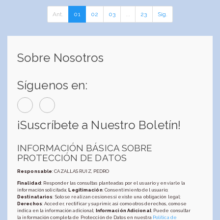
Ant.
01
02
03
...
23
Sig.
Sobre Nosotros
Síguenos en:
¡Suscríbete a Nuestro Boletín!
INFORMACIÓN BÁSICA SOBRE
PROTECCIÓN DE DATOS
Responsable
: CAZALLAS RUIZ, PEDRO
Finalidad
: Responder las consultas planteadas por el usuario y enviarle la
información solicitada;
Legitimación
: Consentimiento del usuario;
Destinatarios
: Solo se realizan cesiones si existe una obligación legal;
Derechos
: Acceder, rectificar y suprimir, así como otros derechos, como se
indica en la información adicional;
Información Adicional
: Puede consultar
la información completa de Protección de Datos en nuestra
Política de