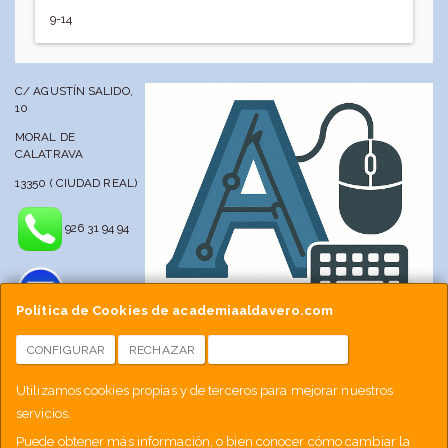
9-14
C/ AGUSTÍN SALIDO,
10
MORAL DE
CALATRAVA
13350 ( CIUDAD REAL)
926 31 94 94
Política de Cookies de academiaaldavero.com
CONFIGURAR
RECHAZAR
ACEPTAR COOKIES
info@academiaaldavero.net
Utilizamos cookies propias y de terceros para mejorar nuestros
servicios.
677 512 188
Puede obtener más información, o bien conocer cómo cambiar la