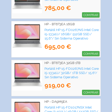
785,00 €
COMPRAR
HP - BT6T3EA 16GB
Portátil HP 15-FD0267NS Intel Core
i5-1334U/ 16GB/ 512GB SSD/
15.6"/ Sin Sistema Operativo
695,00 €
COMPRAR
HP - BT6T3EA 32GB 1TB
Portátil HP 15-FD0267NS Intel Core
i5-1334U/ 32GB/ 1TB SSD/ 15.6"/
Sin Sistema Operativo
919,00 €
COMPRAR
HP - DA9M5EA
Portátil HP 15-FD1017NSX Intel
Core i7-150U/ 16GB/ 512GB SSD/