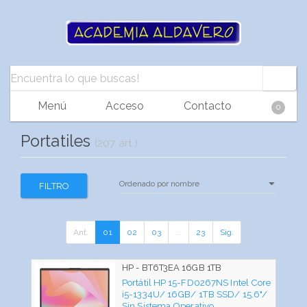
Menú
Acceso
Contacto
0
Portatiles
(207 art.)
FILTRO
Ant.
01
02
03
...
23
Sig.
HP - BT6T3EA 16GB 1TB
Portátil HP 15-FD0267NS Intel Core
i5-1334U/ 16GB/ 1TB SSD/ 15.6"/
Sin Sistema Operativo