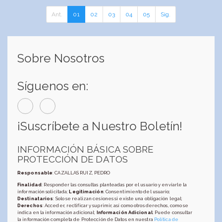
Ant.
01
02
03
04
05
Sig.
Sobre Nosotros
Síguenos en:
¡Suscríbete a Nuestro Boletín!
INFORMACIÓN BÁSICA SOBRE
PROTECCIÓN DE DATOS
Responsable
: CAZALLAS RUIZ, PEDRO
Finalidad
: Responder las consultas planteadas por el usuario y enviarle la
información solicitada;
Legitimación
: Consentimiento del usuario;
Destinatarios
: Solo se realizan cesiones si existe una obligación legal;
Derechos
: Acceder, rectificar y suprimir, así como otros derechos, como se
indica en la información adicional;
Información Adicional
: Puede consultar
la información completa de Protección de Datos en nuestra
Política de