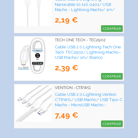
Nanocable 10.110.0401/ USB
Macho - Lightning Macho/ 1m/
Blanco
2,19 €
COMPRAR
TECH ONE TECH - TEC2902
Cable USB 2.0 Lightning Tech One
Tech TEC2902/ Lightning Macho -
USB Macho/ 1m/ Blanco
2,39 €
COMPRAR
VENTION - CTRWG
Cable USB 2.0 Lightning Vention
CTRWG/ USB Macho/ USB Tipo-C
Macho - MicroUSB Macho -
Lightning Macho/ 1.5m/ Blanco
7,49 €
COMPRAR