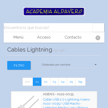
Menú
Acceso
Contacto
0
Cables Lightning
(37 art.)
FILTRO
Ant.
01
02
03
04
05
Sig.
AISENS - A102-0035
Cable USB 2.0 Lightning Aisens
A102-0035/ USB Macho -
Lightning Macho/ 1m/ Blanco