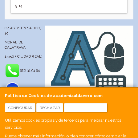
9-14
C/ AGUSTÍN SALIDO,
10
MORAL DE
CALATRAVA
13350 ( CIUDAD REAL)
926 31 94 94
Política de Cookies de academiaaldavero.com
CONFIGURAR
RECHAZAR
ACEPTAR COOKIES
info@academiaaldavero.net
Utilizamos cookies propias y de terceros para mejorar nuestros
servicios.
677 512 188
Puede obtener más información, o bien conocer cómo cambiar la