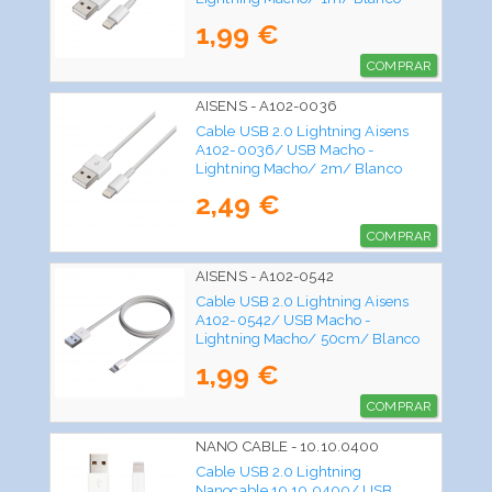
1,99 €
COMPRAR
AISENS - A102-0036
Cable USB 2.0 Lightning Aisens
A102-0036/ USB Macho -
Lightning Macho/ 2m/ Blanco
2,49 €
COMPRAR
AISENS - A102-0542
Cable USB 2.0 Lightning Aisens
A102-0542/ USB Macho -
Lightning Macho/ 50cm/ Blanco
1,99 €
COMPRAR
NANO CABLE - 10.10.0400
Cable USB 2.0 Lightning
Nanocable 10.10.0400/ USB