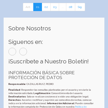
Ant.
01
02
03
...
08
Sig.
Sobre Nosotros
Síguenos en:
¡Suscríbete a Nuestro Boletín!
INFORMACIÓN BÁSICA SOBRE
PROTECCIÓN DE DATOS
Responsable
: CAZALLAS RUIZ, PEDRO
Finalidad
: Responder las consultas planteadas por el usuario y enviarle la
información solicitada;
Legitimación
: Consentimiento del usuario;
Destinatarios
: Solo se realizan cesiones si existe una obligación legal;
Derechos
: Acceder, rectificar y suprimir, así como otros derechos, como se
indica en la información adicional;
Información Adicional
: Puede consultar
la información completa de Protección de Datos en nuestra
Política de