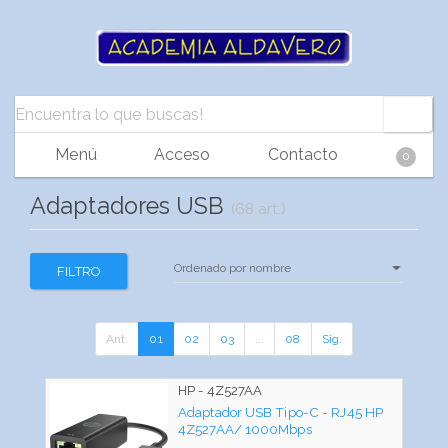
Menú
Acceso
Contacto
0
Adaptadores USB
(68 art.)
FILTRO
Ant.
01
02
03
...
08
Sig.
HP - 4Z527AA
Adaptador USB Tipo-C - RJ45 HP
4Z527AA/ 1000Mbps