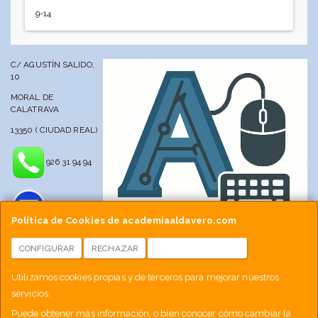
9-14
C/ AGUSTÍN SALIDO,
10
MORAL DE
CALATRAVA
13350 ( CIUDAD REAL)
926 31 94 94
Política de Cookies de academiaaldavero.com
CONFIGURAR
RECHAZAR
ACEPTAR COOKIES
info@academiaaldavero.net
Utilizamos cookies propias y de terceros para mejorar nuestros
servicios.
677 512 188
Puede obtener más información, o bien conocer cómo cambiar la