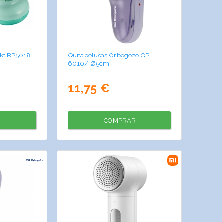
nkt BP5018
Quitapelusas Orbegozo QP
6010/ Ø5cm
11,75 €
R
COMPRAR