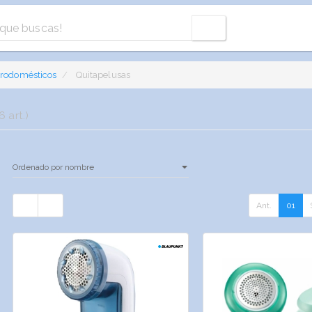
trodomésticos
Quitapelusas
6 art.)
Ant.
01