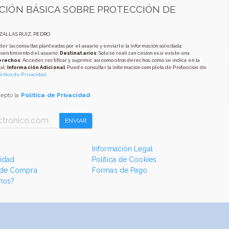
CIÓN BÁSICA SOBRE PROTECCIÓN DE
AZALLAS RUIZ, PEDRO
er las consultas planteadas por el usuario y enviarle la información solicitada;
nsentimiento del usuario;
Destinatarios
: Solo se realizan cesiones si existe una
erechos
: Acceder, rectificar y suprimir, así como otros derechos, como se indica en la
al;
Información Adicional
: Puede consultar la información completa de Protección de
lítica de Privacidad
.
cepto la
Política de Privacidad
.
ENVIAR
Información Legal
cidad
Política de Cookies
 de Compra
Formas de Pago
mos?