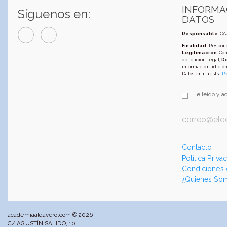
INFORMA
Síguenos en:
DATOS
Responsable
: C
Finalidad
: Respond
Legitimación
: Co
obligación legal;
D
información adicion
Datos en nuestra
Po
He leído y a
Contacto
Política Priva
Condiciones
¿Quienes So
academiaaldavero.com © 2026
C/ AGUSTÍN SALIDO, 10