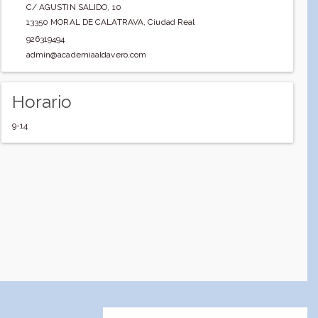
C/ AGUSTIN SALIDO, 10
13350
MORAL DE CALATRAVA
,
Ciudad Real
926319494
admin@academiaaldavero.com
Horario
9-14