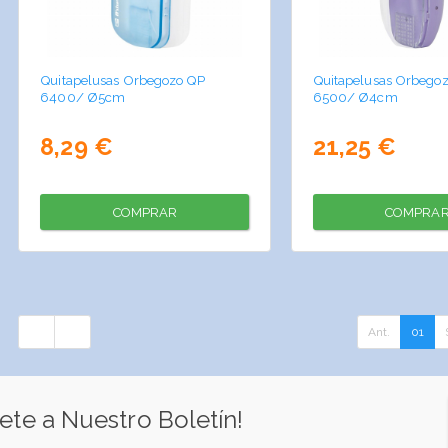
Quitapelusas Orbegozo QP
Quitapelusas Orbego
6400/ Ø5cm
6500/ Ø4cm
8,29 €
21,25 €
COMPRAR
COMPRA
Ant.
01
ete a Nuestro Boletín!