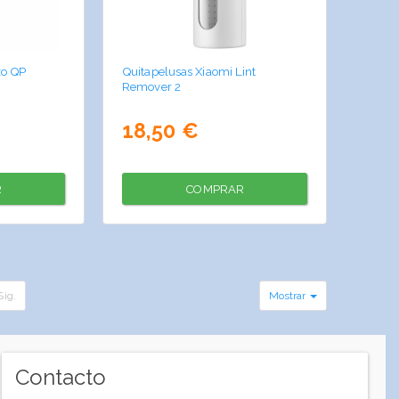
zo QP
Quitapelusas Xiaomi Lint
Remover 2
18,50 €
R
COMPRAR
Sig.
Mostrar
Contacto