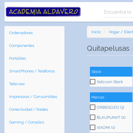
Inicio
Hogar / Elec
Ordenadores
Componentes
Quitapelusas
(
Portátiles
SmartPhones / Teléfonos
Stock
Solo con Stock
Televisor
Impresoras / Consumibles
Marcas
ORBEGOZO (3)
Conectividad / Redes
BLAUPUNKT (2)
Gaming / Consolas
XIAOMI (1)