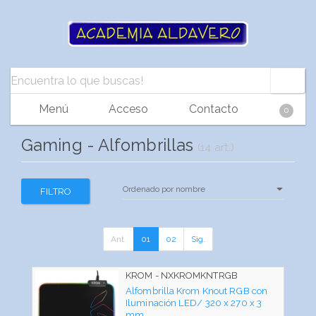
Menú
Acceso
Contacto
0
Gaming - Alfombrillas
(14 art.)
FILTRO
Ant.
01
02
Sig.
KROM - NXKROMKNTRGB
Alfombrilla Krom Knout RGB con
Iluminación LED/ 320 x 270 x 3
mm