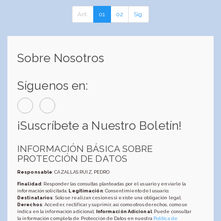
Ant.
01
02
Sig.
Sobre Nosotros
Síguenos en:
¡Suscríbete a Nuestro Boletín!
INFORMACIÓN BÁSICA SOBRE
PROTECCIÓN DE DATOS
Responsable
: CAZALLAS RUIZ, PEDRO
Finalidad
: Responder las consultas planteadas por el usuario y enviarle la
información solicitada;
Legitimación
: Consentimiento del usuario;
Destinatarios
: Solo se realizan cesiones si existe una obligación legal;
Derechos
: Acceder, rectificar y suprimir, así como otros derechos, como se
indica en la información adicional;
Información Adicional
: Puede consultar
la información completa de Protección de Datos en nuestra
Política de