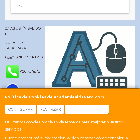
9-14
C/ AGUSTÍN SALIDO,
10
MORAL DE
CALATRAVA
13350 ( CIUDAD REAL)
926 31 94 94
Política de Cookies de academiaaldavero.com
CONFIGURAR
RECHAZAR
ACEPTAR COOKIES
info@academiaaldavero.net
Utilizamos cookies propias y de terceros para mejorar nuestros
servicios.
677 512 188
Puede obtener más información, o bien conocer cómo cambiar la