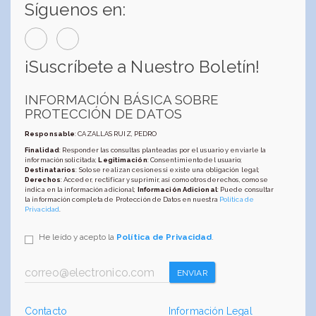
Síguenos en:
¡Suscríbete a Nuestro Boletín!
INFORMACIÓN BÁSICA SOBRE
PROTECCIÓN DE DATOS
Responsable
: CAZALLAS RUIZ, PEDRO
Finalidad
: Responder las consultas planteadas por el usuario y enviarle la
información solicitada;
Legitimación
: Consentimiento del usuario;
Destinatarios
: Solo se realizan cesiones si existe una obligación legal;
Derechos
: Acceder, rectificar y suprimir, así como otros derechos, como se
indica en la información adicional;
Información Adicional
: Puede consultar
la información completa de Protección de Datos en nuestra
Política de
Privacidad
.
He leído y acepto la
Política de Privacidad
.
ENVIAR
Contacto
Información Legal