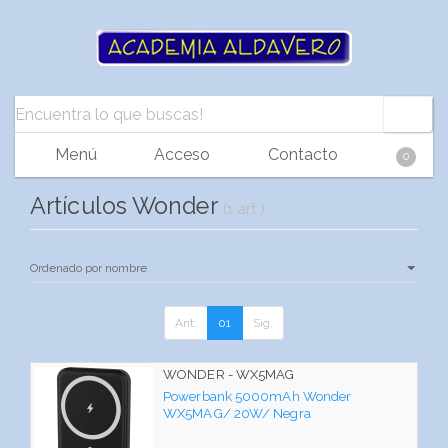
Menú
Acceso
Contacto
0
Artículos Wonder
(1 art.)
Ant.
01
Sig.
WONDER - WX5MAG
Powerbank 5000mAh Wonder
WX5MAG/ 20W/ Negra