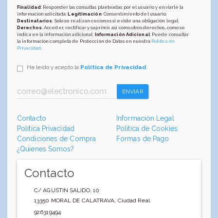
Finalidad
: Responder las consultas planteadas por el usuario y enviarle la
información solicitada;
Legitimación
: Consentimiento del usuario;
Destinatarios
: Solo se realizan cesiones si existe una obligación legal;
Derechos
: Acceder, rectificar y suprimir, así como otros derechos, como se
indica en la información adicional;
Información Adicional
: Puede consultar
la información completa de Protección de Datos en nuestra
Política de
Privacidad
.
He leído y acepto la
Política de Privacidad
.
ENVIAR
Contacto
Información Legal
Política Privacidad
Política de Cookies
Condiciones de Compra
Formas de Pago
¿Quienes Somos?
Contacto
C/ AGUSTIN SALIDO, 10
13350
MORAL DE CALATRAVA
,
Ciudad Real
926319494