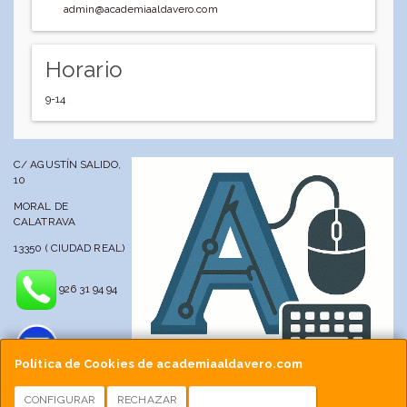
admin@academiaaldavero.com
Horario
9-14
C/ AGUSTÍN SALIDO,
10
MORAL DE
CALATRAVA
13350 ( CIUDAD REAL)
926 31 94 94
Política de Cookies de academiaaldavero.com
CONFIGURAR
RECHAZAR
ACEPTAR COOKIES