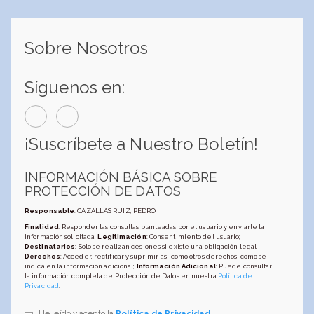
Sobre Nosotros
Síguenos en:
¡Suscríbete a Nuestro Boletín!
INFORMACIÓN BÁSICA SOBRE
PROTECCIÓN DE DATOS
Responsable
: CAZALLAS RUIZ, PEDRO
Finalidad
: Responder las consultas planteadas por el usuario y enviarle la
información solicitada;
Legitimación
: Consentimiento del usuario;
Destinatarios
: Solo se realizan cesiones si existe una obligación legal;
Derechos
: Acceder, rectificar y suprimir, así como otros derechos, como se
indica en la información adicional;
Información Adicional
: Puede consultar
la información completa de Protección de Datos en nuestra
Política de
Privacidad
.
He leído y acepto la
Política de Privacidad
.