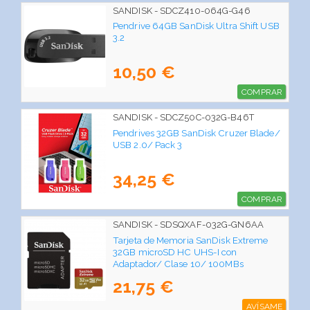
SANDISK - SDCZ410-064G-G46
Pendrive 64GB SanDisk Ultra Shift USB
3.2
10,50 €
COMPRAR
SANDISK - SDCZ50C-032G-B46T
Pendrives 32GB SanDisk Cruzer Blade/
USB 2.0/ Pack 3
34,25 €
COMPRAR
SANDISK - SDSQXAF-032G-GN6AA
Tarjeta de Memoria SanDisk Extreme
32GB microSD HC UHS-I con
Adaptador/ Clase 10/ 100MBs
21,75 €
AVÍSAME