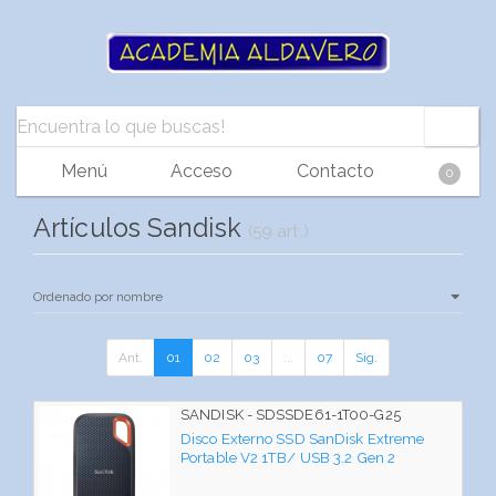
Menú
Acceso
Contacto
0
Artículos Sandisk
(59 art.)
Ant.
01
02
03
...
07
Sig.
SANDISK - SDSSDE61-1T00-G25
Disco Externo SSD SanDisk Extreme
Portable V2 1TB/ USB 3.2 Gen 2