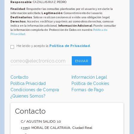
Responsable
: CAZALLAS RUIZ, PEDRO
Finalidad
: Responder las consultas planteadas por el usuario y enviarle la
información solicitada;
Legitimación
: Consentimiento del usuario;
Destinatarios
: Solo se realizan cesiones si existe una obligación legal;
Derechos
: Acceder, rectificar y suprimir, así como otros derechos, como se
indica en la información adicional;
Información Adicional
: Puede consultar
la información completa de Protección de Datos en nuestra
Política de
Privacidad
.
He leído y acepto la
Política de Privacidad
.
ENVIAR
Contacto
Información Legal
Política Privacidad
Política de Cookies
Condiciones de Compra
Formas de Pago
¿Quienes Somos?
Contacto
C/ AGUSTIN SALIDO, 10
13350
MORAL DE CALATRAVA
,
Ciudad Real