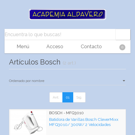
Menú
Acceso
Contacto
0
Artículos Bosch
(2 art.)
Ant.
01
Sig.
BOSCH - MFQ3010
Batidora de Varillas Bosch CleverMixx
MFQ3010/ 300W/ 2 Velocidades