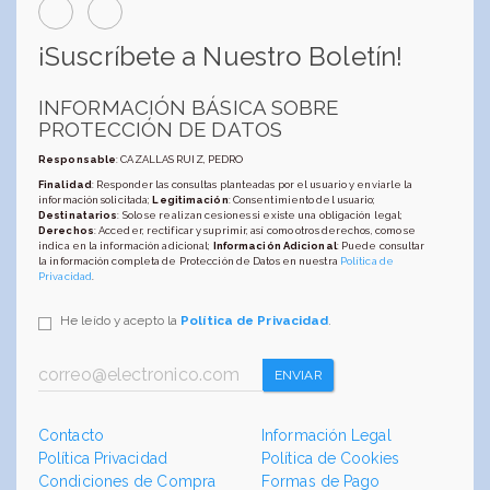
¡Suscríbete a Nuestro Boletín!
INFORMACIÓN BÁSICA SOBRE
PROTECCIÓN DE DATOS
Responsable
: CAZALLAS RUIZ, PEDRO
Finalidad
: Responder las consultas planteadas por el usuario y enviarle la
información solicitada;
Legitimación
: Consentimiento del usuario;
Destinatarios
: Solo se realizan cesiones si existe una obligación legal;
Derechos
: Acceder, rectificar y suprimir, así como otros derechos, como se
indica en la información adicional;
Información Adicional
: Puede consultar
la información completa de Protección de Datos en nuestra
Política de
Privacidad
.
He leído y acepto la
Política de Privacidad
.
ENVIAR
Contacto
Información Legal
Política Privacidad
Política de Cookies
Condiciones de Compra
Formas de Pago