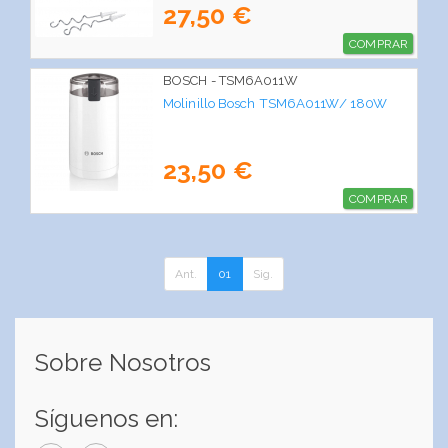
27,50 €
COMPRAR
BOSCH - TSM6A011W
Molinillo Bosch TSM6A011W/ 180W
23,50 €
COMPRAR
Ant.
01
Sig.
Sobre Nosotros
Síguenos en: