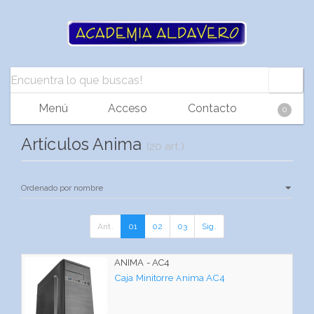
Menú
Acceso
Contacto
0
Artículos Anima
(20 art.)
Ant.
01
02
03
Sig.
ANIMA - AC4
Caja Minitorre Anima AC4