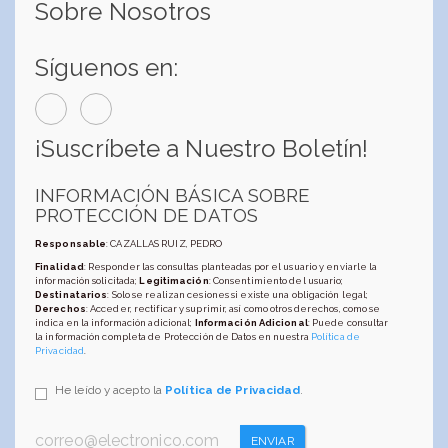
Sobre Nosotros
Síguenos en:
¡Suscríbete a Nuestro Boletín!
INFORMACIÓN BÁSICA SOBRE
PROTECCIÓN DE DATOS
Responsable
: CAZALLAS RUIZ, PEDRO
Finalidad
: Responder las consultas planteadas por el usuario y enviarle la
información solicitada;
Legitimación
: Consentimiento del usuario;
Destinatarios
: Solo se realizan cesiones si existe una obligación legal;
Derechos
: Acceder, rectificar y suprimir, así como otros derechos, como se
indica en la información adicional;
Información Adicional
: Puede consultar
la información completa de Protección de Datos en nuestra
Política de
Privacidad
.
He leído y acepto la
Política de Privacidad
.
ENVIAR