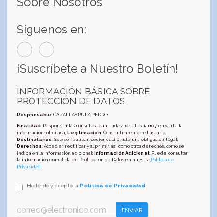
Sobre Nosotros
Síguenos en:
¡Suscríbete a Nuestro Boletín!
INFORMACIÓN BÁSICA SOBRE
PROTECCIÓN DE DATOS
Responsable
: CAZALLAS RUIZ, PEDRO
Finalidad
: Responder las consultas planteadas por el usuario y enviarle la
información solicitada;
Legitimación
: Consentimiento del usuario;
Destinatarios
: Solo se realizan cesiones si existe una obligación legal;
Derechos
: Acceder, rectificar y suprimir, así como otros derechos, como se
indica en la información adicional;
Información Adicional
: Puede consultar
la información completa de Protección de Datos en nuestra
Política de
Privacidad
.
He leído y acepto la
Política de Privacidad
.
ENVIAR