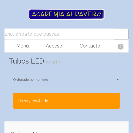
Menú
Acceso
Contacto
0
Tubos LED
(0 art.)
No hay resultados.