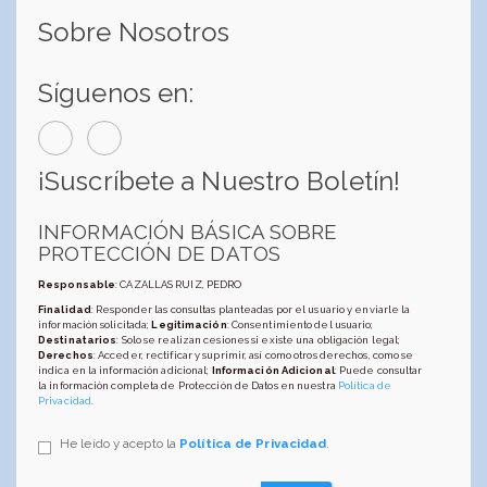
Sobre Nosotros
Síguenos en:
¡Suscríbete a Nuestro Boletín!
INFORMACIÓN BÁSICA SOBRE
PROTECCIÓN DE DATOS
Responsable
: CAZALLAS RUIZ, PEDRO
Finalidad
: Responder las consultas planteadas por el usuario y enviarle la
información solicitada;
Legitimación
: Consentimiento del usuario;
Destinatarios
: Solo se realizan cesiones si existe una obligación legal;
Derechos
: Acceder, rectificar y suprimir, así como otros derechos, como se
indica en la información adicional;
Información Adicional
: Puede consultar
la información completa de Protección de Datos en nuestra
Política de
Privacidad
.
He leído y acepto la
Política de Privacidad
.