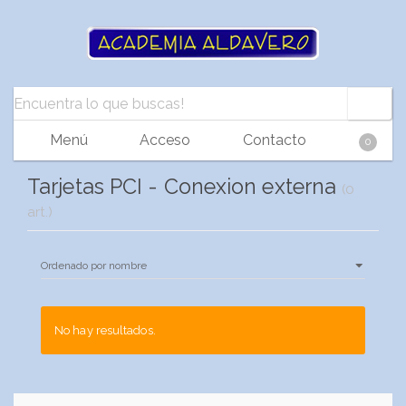
Menú
Acceso
Contacto
0
Tarjetas PCI - Conexion externa
(0
art.)
No hay resultados.