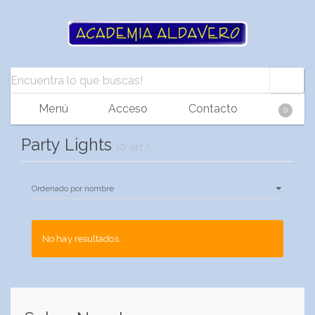
Menú
Acceso
Contacto
0
Party Lights
(0 art.)
No hay resultados.