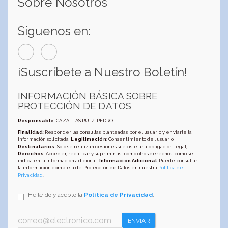
Sobre Nosotros
Síguenos en:
¡Suscríbete a Nuestro Boletín!
INFORMACIÓN BÁSICA SOBRE
PROTECCIÓN DE DATOS
Responsable
: CAZALLAS RUIZ, PEDRO
Finalidad
: Responder las consultas planteadas por el usuario y enviarle la
información solicitada;
Legitimación
: Consentimiento del usuario;
Destinatarios
: Solo se realizan cesiones si existe una obligación legal;
Derechos
: Acceder, rectificar y suprimir, así como otros derechos, como se
indica en la información adicional;
Información Adicional
: Puede consultar
la información completa de Protección de Datos en nuestra
Política de
Privacidad
.
He leído y acepto la
Política de Privacidad
.
ENVIAR