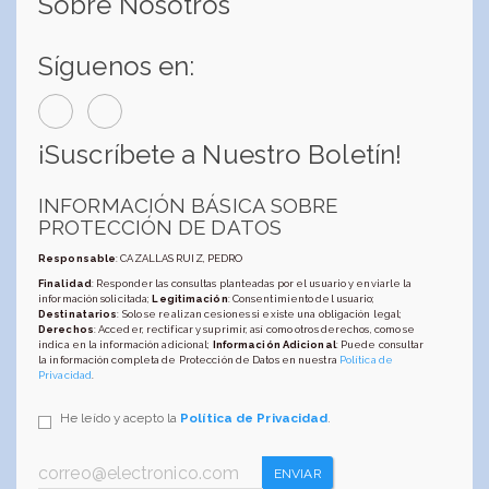
Sobre Nosotros
Síguenos en:
¡Suscríbete a Nuestro Boletín!
INFORMACIÓN BÁSICA SOBRE
PROTECCIÓN DE DATOS
Responsable
: CAZALLAS RUIZ, PEDRO
Finalidad
: Responder las consultas planteadas por el usuario y enviarle la
información solicitada;
Legitimación
: Consentimiento del usuario;
Destinatarios
: Solo se realizan cesiones si existe una obligación legal;
Derechos
: Acceder, rectificar y suprimir, así como otros derechos, como se
indica en la información adicional;
Información Adicional
: Puede consultar
la información completa de Protección de Datos en nuestra
Política de
Privacidad
.
He leído y acepto la
Política de Privacidad
.
ENVIAR