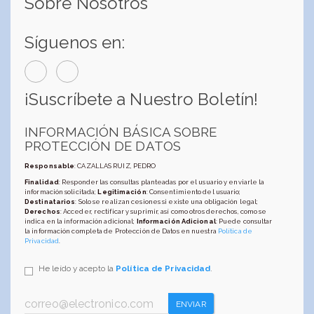
Sobre Nosotros
Síguenos en:
¡Suscríbete a Nuestro Boletín!
INFORMACIÓN BÁSICA SOBRE
PROTECCIÓN DE DATOS
Responsable
: CAZALLAS RUIZ, PEDRO
Finalidad
: Responder las consultas planteadas por el usuario y enviarle la
información solicitada;
Legitimación
: Consentimiento del usuario;
Destinatarios
: Solo se realizan cesiones si existe una obligación legal;
Derechos
: Acceder, rectificar y suprimir, así como otros derechos, como se
indica en la información adicional;
Información Adicional
: Puede consultar
la información completa de Protección de Datos en nuestra
Política de
Privacidad
.
He leído y acepto la
Política de Privacidad
.
ENVIAR