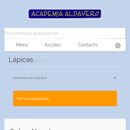
Menú
Acceso
Contacto
0
Lápices
(0 art.)
No hay resultados.