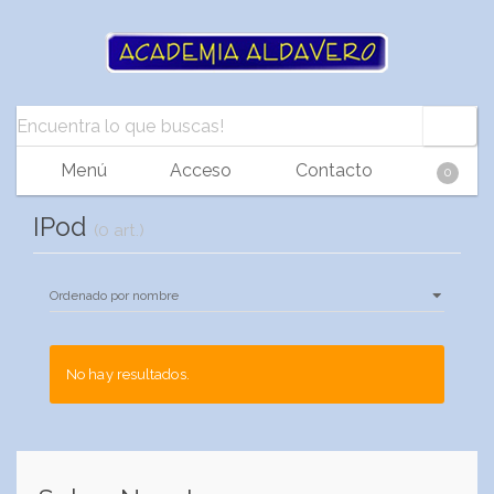
Menú
Acceso
Contacto
0
IPod
(0 art.)
No hay resultados.