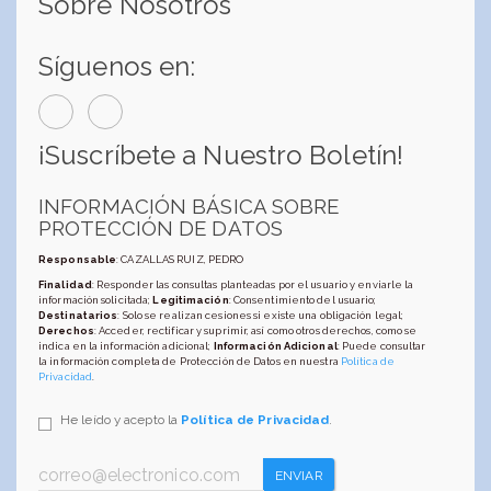
Sobre Nosotros
Síguenos en:
¡Suscríbete a Nuestro Boletín!
INFORMACIÓN BÁSICA SOBRE
PROTECCIÓN DE DATOS
Responsable
: CAZALLAS RUIZ, PEDRO
Finalidad
: Responder las consultas planteadas por el usuario y enviarle la
información solicitada;
Legitimación
: Consentimiento del usuario;
Destinatarios
: Solo se realizan cesiones si existe una obligación legal;
Derechos
: Acceder, rectificar y suprimir, así como otros derechos, como se
indica en la información adicional;
Información Adicional
: Puede consultar
la información completa de Protección de Datos en nuestra
Política de
Privacidad
.
He leído y acepto la
Política de Privacidad
.
ENVIAR