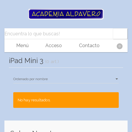
Menú
Acceso
Contacto
0
iPad Mini 3
(0 art.)
No hay resultados.