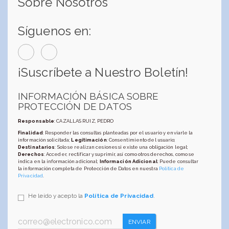
Sobre Nosotros
Síguenos en:
¡Suscríbete a Nuestro Boletín!
INFORMACIÓN BÁSICA SOBRE
PROTECCIÓN DE DATOS
Responsable
: CAZALLAS RUIZ, PEDRO
Finalidad
: Responder las consultas planteadas por el usuario y enviarle la
información solicitada;
Legitimación
: Consentimiento del usuario;
Destinatarios
: Solo se realizan cesiones si existe una obligación legal;
Derechos
: Acceder, rectificar y suprimir, así como otros derechos, como se
indica en la información adicional;
Información Adicional
: Puede consultar
la información completa de Protección de Datos en nuestra
Política de
Privacidad
.
He leído y acepto la
Política de Privacidad
.
ENVIAR