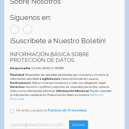
Sobre Nosotros
Síguenos en:
¡Suscríbete a Nuestro Boletín!
INFORMACIÓN BÁSICA SOBRE
PROTECCIÓN DE DATOS
Responsable
: CAZALLAS RUIZ, PEDRO
Finalidad
: Responder las consultas planteadas por el usuario y enviarle la
información solicitada;
Legitimación
: Consentimiento del usuario;
Destinatarios
: Solo se realizan cesiones si existe una obligación legal;
Derechos
: Acceder, rectificar y suprimir, así como otros derechos, como se
indica en la información adicional;
Información Adicional
: Puede consultar
la información completa de Protección de Datos en nuestra
Política de
Privacidad
.
He leído y acepto la
Política de Privacidad
.
ENVIAR