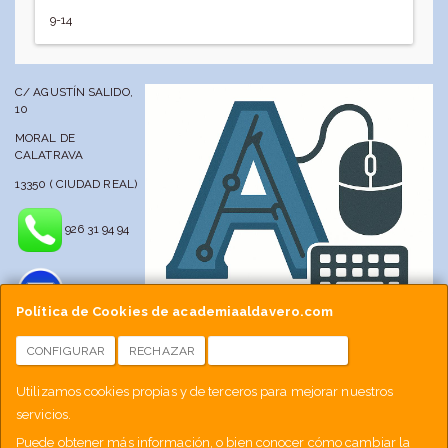
9-14
C/ AGUSTÍN SALIDO,
10
MORAL DE
CALATRAVA
13350 ( CIUDAD REAL)
926 31 94 94
Política de Cookies de academiaaldavero.com
CONFIGURAR
RECHAZAR
ACEPTAR COOKIES
info@academiaaldavero.net
Utilizamos cookies propias y de terceros para mejorar nuestros
servicios.
677 512 188
Puede obtener más información, o bien conocer cómo cambiar la