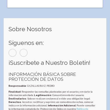
Sobre Nosotros
Síguenos en:
¡Suscríbete a Nuestro Boletín!
INFORMACIÓN BÁSICA SOBRE
PROTECCIÓN DE DATOS
Responsable
: CAZALLAS RUIZ, PEDRO
Finalidad
: Responder las consultas planteadas por el usuario y enviarle la
información solicitada;
Legitimación
: Consentimiento del usuario;
Destinatarios
: Solo se realizan cesiones si existe una obligación legal;
Derechos
: Acceder, rectificar y suprimir, así como otros derechos, como se
indica en la información adicional;
Información Adicional
: Puede consultar
la información completa de Protección de Datos en nuestra
Política de