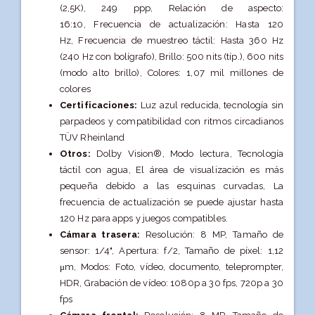
(2,5K), 249 ppp,
Relación de aspecto:
16:10,
Frecuencia de actualización: Hasta 120
Hz,
Frecuencia de muestreo táctil: Hasta 360 Hz
(240 Hz con bolígrafo),
Brillo: 500 nits (típ.), 600 nits
(modo alto brillo),
Colores: 1,07 mil millones de
colores
Certificaciones:
Luz azul reducida, tecnología sin
parpadeos y compatibilidad con ritmos circadianos
TÜV Rheinland
Otros:
Dolby Vision®, Modo lectura, Tecnología
táctil con agua,
El área de visualización es más
pequeña debido a las esquinas curvadas,
La
frecuencia de actualización se puede ajustar hasta
120 Hz para apps y juegos compatibles.
Cámara trasera:
Resolución: 8 MP,
Tamaño de
sensor: 1/4",
Apertura: f/2,
Tamaño de píxel: 1,12
μm,
Modos: Foto, vídeo, documento, teleprompter,
HDR,
Grabación de vídeo: 1080p a 30 fps, 720p a 30
fps