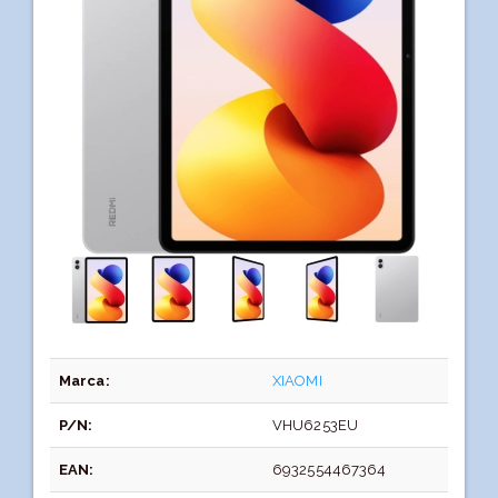
Marca:
XIAOMI
P/N:
VHU6253EU
EAN:
6932554467364