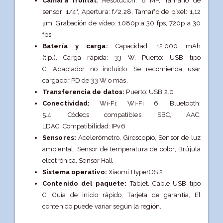
Cámara frontal:
Resolución: 8 MP,
Tamaño de
sensor: 1/4",
Apertura: f/2,28,
Tamaño de píxel: 1,12
μm,
Grabación de vídeo: 1080p a 30 fps, 720p a 30
fps
Batería y carga:
Capacidad: 12.000 mAh
(típ.),
Carga rápida: 33 W,
Puerto: USB tipo
C,
Adaptador no incluido. Se recomienda usar
cargador PD de 33 W o más.
Transferencia de datos:
Puerto: USB 2.0
Conectividad:
Wi-Fi: Wi-Fi 6,
Bluetooth:
5.4,
Códecs compatibles: SBC, AAC,
LDAC,
Compatibilidad: IPv6
Sensores:
Acelerómetro,
Giroscopio,
Sensor de luz
ambiental,
Sensor de temperatura de color,
Brújula
electrónica,
Sensor Hall
Sistema operativo:
Xiaomi HyperOS 2
Contenido del paquete:
Tablet,
Cable USB tipo
C,
Guía de inicio rápido,
Tarjeta de garantía,
El
contenido puede variar según la región.