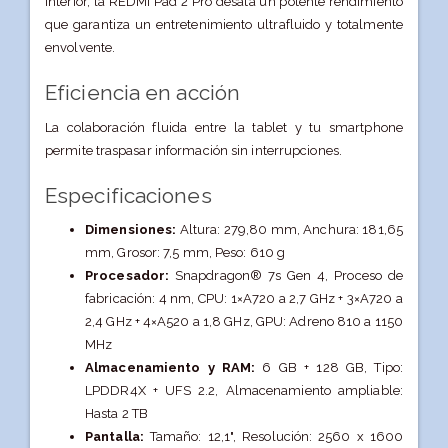
interior, la REDMI Pad 2 Pro desata un potente rendimiento
que garantiza un entretenimiento ultrafluido y totalmente
envolvente.
Eficiencia en acción
La colaboración fluida entre la tablet y tu smartphone
permite traspasar información sin interrupciones.
Especificaciones
Dimensiones:
Altura: 279,80 mm,
Anchura: 181,65
mm,
Grosor: 7,5 mm,
Peso: 610 g
Procesador:
Snapdragon® 7s Gen 4,
Proceso de
fabricación: 4 nm,
CPU: 1×A720 a 2,7 GHz + 3×A720 a
2,4 GHz + 4×A520 a 1,8 GHz,
GPU: Adreno 810 a 1150
MHz
Almacenamiento y RAM:
6 GB + 128 GB,
Tipo:
LPDDR4X + UFS 2.2,
Almacenamiento ampliable:
Hasta 2 TB
Pantalla:
Tamaño: 12,1",
Resolución: 2560 x 1600