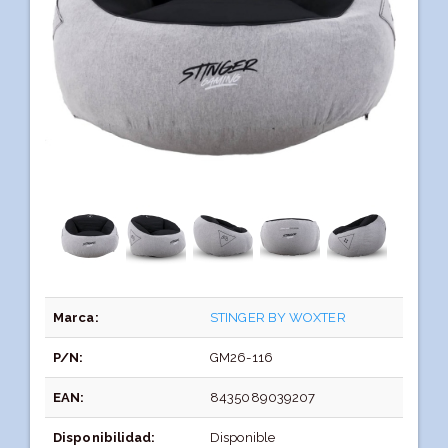
Marca:
STINGER BY WOXTER
P/N:
GM26-116
EAN:
8435089039207
Disponibilidad:
Disponible