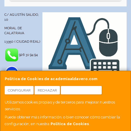
C/ AGUSTÍN SALIDO,
10
MORAL DE
CALATRAVA
13350 ( CIUDAD REAL)
926 31 94 94
Política de Cookies de academiaaldavero.com
CONFIGURAR
RECHAZAR
ACEPTAR COOKIES
info@academiaaldavero.net
Utilizamos cookies propias y de terceros para mejorar nuestros
servicios.
677 512 188
Puede obtener más información, o bien conocer cómo cambiar la
configuración, en nuestra
Política de Cookies
.