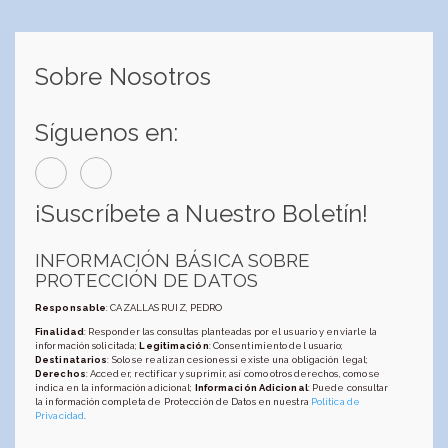
Sobre Nosotros
Síguenos en:
¡Suscríbete a Nuestro Boletín!
INFORMACIÓN BÁSICA SOBRE
PROTECCIÓN DE DATOS
Responsable
: CAZALLAS RUIZ, PEDRO
Finalidad
: Responder las consultas planteadas por el usuario y enviarle la
información solicitada;
Legitimación
: Consentimiento del usuario;
Destinatarios
: Solo se realizan cesiones si existe una obligación legal;
Derechos
: Acceder, rectificar y suprimir, así como otros derechos, como se
indica en la información adicional;
Información Adicional
: Puede consultar
la información completa de Protección de Datos en nuestra
Política de
Privacidad
.