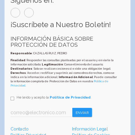
Síguenos en:
¡Suscríbete a Nuestro Boletín!
INFORMACIÓN BÁSICA SOBRE
PROTECCIÓN DE DATOS
Responsable
: CAZALLAS RUIZ, PEDRO
Finalidad
: Responder las consultas planteadas por el usuario y enviarle la
información solicitada;
Legitimación
: Consentimiento del usuario;
Destinatarios
: Solo se realizan cesiones si existe una obligación legal;
Derechos
: Acceder, rectificar y suprimir, así como otros derechos, como se
indica en la información adicional;
Información Adicional
: Puede consultar
la información completa de Protección de Datos en nuestra
Política de
Privacidad
.
He leído y acepto la
Política de Privacidad
.
ENVIAR
Contacto
Información Legal