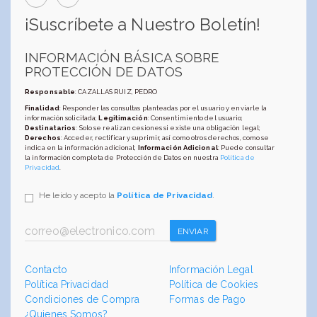
¡Suscríbete a Nuestro Boletín!
INFORMACIÓN BÁSICA SOBRE
PROTECCIÓN DE DATOS
Responsable
: CAZALLAS RUIZ, PEDRO
Finalidad
: Responder las consultas planteadas por el usuario y enviarle la
información solicitada;
Legitimación
: Consentimiento del usuario;
Destinatarios
: Solo se realizan cesiones si existe una obligación legal;
Derechos
: Acceder, rectificar y suprimir, así como otros derechos, como se
indica en la información adicional;
Información Adicional
: Puede consultar
la información completa de Protección de Datos en nuestra
Política de
Privacidad
.
He leído y acepto la
Política de Privacidad
.
ENVIAR
Contacto
Información Legal
Política Privacidad
Política de Cookies
Condiciones de Compra
Formas de Pago
¿Quienes Somos?