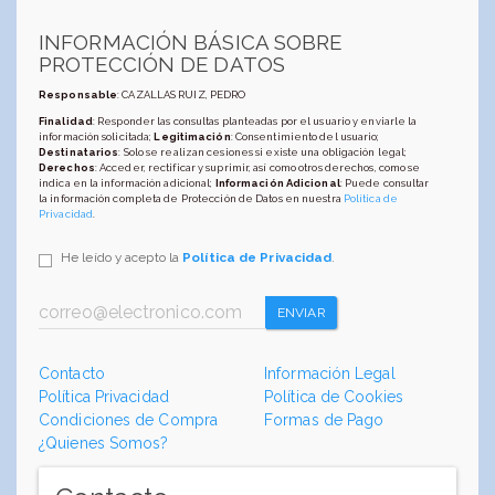
INFORMACIÓN BÁSICA SOBRE
PROTECCIÓN DE DATOS
Responsable
: CAZALLAS RUIZ, PEDRO
Finalidad
: Responder las consultas planteadas por el usuario y enviarle la
información solicitada;
Legitimación
: Consentimiento del usuario;
Destinatarios
: Solo se realizan cesiones si existe una obligación legal;
Derechos
: Acceder, rectificar y suprimir, así como otros derechos, como se
indica en la información adicional;
Información Adicional
: Puede consultar
la información completa de Protección de Datos en nuestra
Política de
Privacidad
.
He leído y acepto la
Política de Privacidad
.
ENVIAR
Contacto
Información Legal
Política Privacidad
Política de Cookies
Condiciones de Compra
Formas de Pago
¿Quienes Somos?