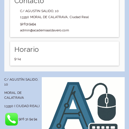
Contacto
C/ AGUSTIN SALIDO, 10
13350
MORAL DE CALATRAVA
,
Ciudad Real
926319494
admin@academiaaldavero.com
Horario
9-14
C/ AGUSTÍN SALIDO,
10
MORAL DE
CALATRAVA
13350 ( CIUDAD REAL)
926 31 94 94