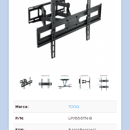
Marca:
TOOQ
P/N:
LP7866TN-B
EAN:
8433281013155