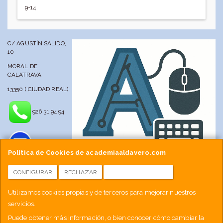
9-14
C/ AGUSTÍN SALIDO,
10
MORAL DE
CALATRAVA
13350 ( CIUDAD REAL)
926 31 94 94
Política de Cookies de academiaaldavero.com
CONFIGURAR
RECHAZAR
ACEPTAR COOKIES
info@academiaaldavero.net
Utilizamos cookies propias y de terceros para mejorar nuestros
servicios.
677 512 188
Puede obtener más información, o bien conocer cómo cambiar la