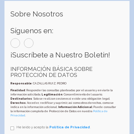
Sobre Nosotros
Síguenos en:
¡Suscríbete a Nuestro Boletín!
INFORMACIÓN BÁSICA SOBRE
PROTECCIÓN DE DATOS
Responsable
: CAZALLAS RUIZ, PEDRO
Finalidad
: Responder las consultas planteadas por el usuario y enviarle la
información solicitada;
Legitimación
: Consentimiento del usuario;
Destinatarios
: Solo se realizan cesiones si existe una obligación legal;
Derechos
: Acceder, rectificar y suprimir, así como otros derechos, como se
indica en la información adicional;
Información Adicional
: Puede consultar
la información completa de Protección de Datos en nuestra
Política de
Privacidad
.
He leído y acepto la
Política de Privacidad
.