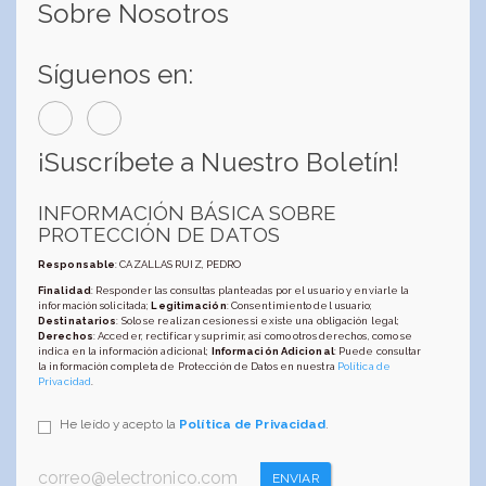
Sobre Nosotros
Síguenos en:
¡Suscríbete a Nuestro Boletín!
INFORMACIÓN BÁSICA SOBRE
PROTECCIÓN DE DATOS
Responsable
: CAZALLAS RUIZ, PEDRO
Finalidad
: Responder las consultas planteadas por el usuario y enviarle la
información solicitada;
Legitimación
: Consentimiento del usuario;
Destinatarios
: Solo se realizan cesiones si existe una obligación legal;
Derechos
: Acceder, rectificar y suprimir, así como otros derechos, como se
indica en la información adicional;
Información Adicional
: Puede consultar
la información completa de Protección de Datos en nuestra
Política de
Privacidad
.
He leído y acepto la
Política de Privacidad
.
ENVIAR