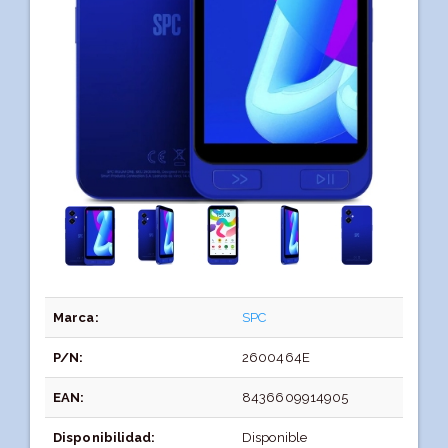
Marca:
SPC
P/N:
2600464E
EAN:
8436609914905
Disponibilidad:
Disponible