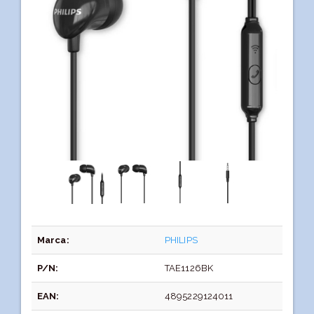
Marca:
PHILIPS
P/N:
TAE1126BK
EAN:
4895229124011