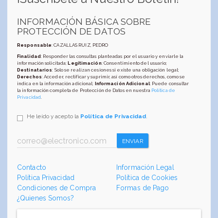
INFORMACIÓN BÁSICA SOBRE
PROTECCIÓN DE DATOS
Responsable
: CAZALLAS RUIZ, PEDRO
Finalidad
: Responder las consultas planteadas por el usuario y enviarle la
información solicitada;
Legitimación
: Consentimiento del usuario;
Destinatarios
: Solo se realizan cesiones si existe una obligación legal;
Derechos
: Acceder, rectificar y suprimir, así como otros derechos, como se
indica en la información adicional;
Información Adicional
: Puede consultar
la información completa de Protección de Datos en nuestra
Política de
Privacidad
.
He leído y acepto la
Política de Privacidad
.
ENVIAR
Contacto
Información Legal
Política Privacidad
Política de Cookies
Condiciones de Compra
Formas de Pago
¿Quienes Somos?