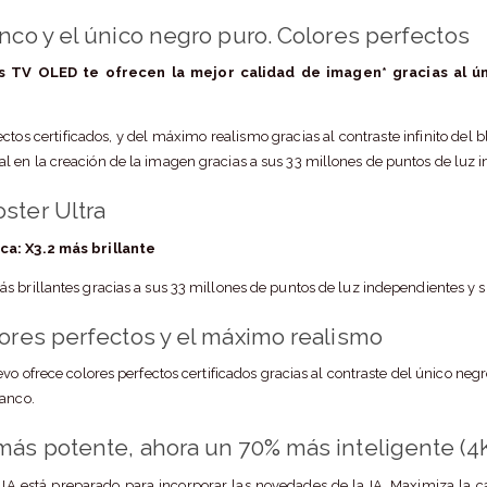
anco y el único negro puro. Colores perfectos
s TV OLED te ofrecen la mejor calidad de imagen* gracias al ú
ectos certificados, y del máximo realismo gracias al contraste infinito del
 en la creación de la imagen gracias a sus 33 millones de puntos de luz 
ster Ultra
ca: X3.2 más brillante
s brillantes gracias a sus 33 millones de puntos de luz independientes y 
lores perfectos y el máximo realismo
vo ofrece colores perfectos certificados gracias al contraste del único ne
lanco.
más potente, ahora un 70% más inteligente (4
IA está preparado para incorporar las novedades de la IA. Maximiza la c