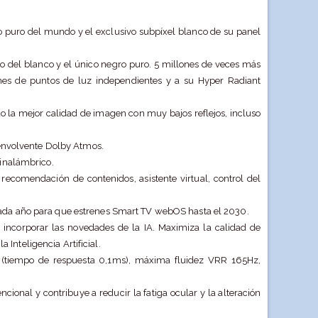
o puro del mundo y el exclusivo subpíxel blanco de su panel
nito del blanco y el único negro puro. 5 millones de veces más
nes de puntos de luz independientes y a su Hyper Radiant
do la mejor calidad de imagen con muy bajos reflejos, incluso
envolvente Dolby Atmos.
inalámbrico.
recomendación de contenidos, asistente virtual, control del
ada año para que estrenes Smart TV webOS hasta el 2030.
 incorporar las novedades de la IA. Maximiza la calidad de
 Inteligencia Artificial.
(tiempo de respuesta 0,1ms), máxima fluidez VRR 165Hz,
onal y contribuye a reducir la fatiga ocular y la alteración