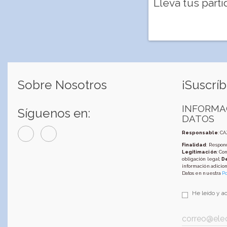
Lleva tus parti
Sobre Nosotros
¡Suscríb
INFORMA
Síguenos en:
DATOS
Responsable
: C
Finalidad
: Respond
Legitimación
: Co
obligación legal;
D
información adicion
Datos en nuestra
Po
He leído y a