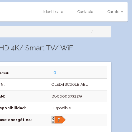
Identifícate
Contacto
Carrito
 HD 4K/ Smart TV/ WiFi
arca:
LG
/N:
OLED48C66LB.AEU
AN:
8806096732175
sponibilidad:
Disponible
lase energética: