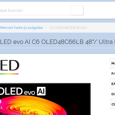
Televisor hasta 50 pulgadas
LG OLED48C66LB.AEU
OLED evo AI C6 OLED48C66LB 48"/ Ultra
M
P
E
Di
C