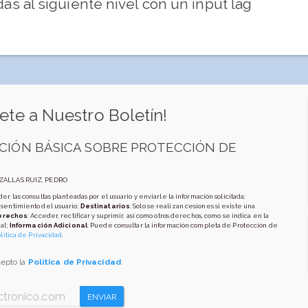
das al siguiente nivel con un input lag
ete a Nuestro Boletín!
CIÓN BÁSICA SOBRE PROTECCIÓN DE
AZALLAS RUIZ, PEDRO
er las consultas planteadas por el usuario y enviarle la información solicitada;
nsentimiento del usuario;
Destinatarios
: Solo se realizan cesiones si existe una
erechos
: Acceder, rectificar y suprimir, así como otros derechos, como se indica en la
al;
Información Adicional
: Puede consultar la información completa de Protección de
lítica de Privacidad
.
cepto la
Política de Privacidad
.
ENVIAR