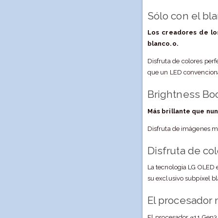
Sólo con el bl
Los creadores de lo
blanco.o.
Disfruta de colores perf
que un LED convencional
Brightness Boo
Más brillante que nun
Disfruta de imágenes má
Disfruta de co
La tecnologia LG OLED e
su exclusivo subpíxel b
El procesador 
El procesador α11 Gen3 