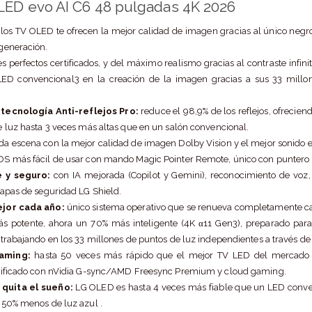
LED evo AI C6 48 pulgadas 4K 2026
 los TV OLED te ofrecen la mejor calidad de imagen gracias al único negr
generación.
es perfectos certificados, y del máximo realismo gracias al contraste infi
LED convencional3 en la creación de la imagen gracias a sus 33 millo
tecnología Anti-reflejos Pro:
reduce el 98,9% de los reflejos, ofrecien
 luz hasta 3 veces más altas que en un salón convencional.
a escena con la mejor calidad de imagen Dolby Vision y el mejor sonido 
S más fácil de usar con mando Magic Pointer Remote, único con puntero 
e y seguro:
con IA mejorada (Copilot y Gemini), reconocimiento de voz, 
capas de seguridad LG Shield.
ejor cada año:
único sistema operativo que se renueva completamente c
s potente, ahora un 70% más inteligente (4K α11 Gen3), preparado para
trabajando en los 33 millones de puntos de luz independientes a través de la
gaming:
hasta 50 veces más rápido que el mejor TV LED del mercado 
tificado con nVidia G-sync/AMD Freesync Premium y cloud gaming.
 quita el sueño:
LG OLED es hasta 4 veces más fiable que un LED convenci
 50% menos de luz azul .