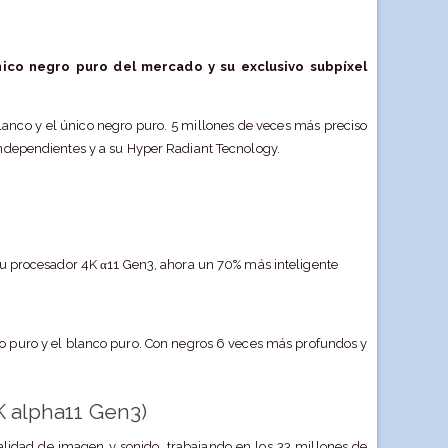
nico negro puro del mercado y su exclusivo subpíxel
 blanco y el único negro puro. 5 millones de veces más preciso
independientes y a su Hyper Radiant Tecnology.
su procesador 4K α11 Gen3, ahora un 70% más inteligente
gro puro y el blanco puro. Con negros 6 veces más profundos y
K alpha11 Gen3)
alidad de imagen y sonido, trabajando en los 33 millones de