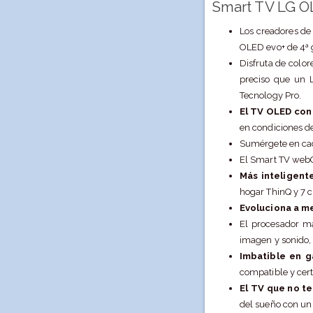
Smart TV LG O
Los creadores de
OLED evo+ de 4ª 
Disfruta de color
preciso que un 
Tecnology Pro.
El TV OLED con 
en condiciones de
Sumérgete en cad
El Smart TV webO
Más inteligent
hogar ThinQ y 7 
Evoluciona a m
El procesador má
imagen y sonido, 
Imbatible en 
compatible y cer
El TV que no te
del sueño con un