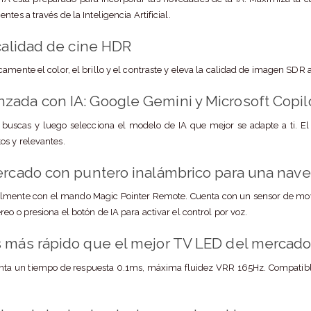
tes a través de la Inteligencia Artificial.
 calidad de cine HDR
amente el color, el brillo y el contraste y eleva la calidad de imagen SDR a
ada con IA: Google Gemini y Microsoft Copil
buscas y luego selecciona el modelo de IA que mejor se adapte a ti. El
s y relevantes.
ercado con puntero inalámbrico para una nave
ácilmente con el mando Magic Pointer Remote. Cuenta con un sensor de mo
eo o presiona el botón de IA para activar el control por voz.
s más rápido que el mejor TV LED del mercad
ta un tiempo de respuesta 0.1ms, máxima fluidez VRR 165Hz. Compatibl