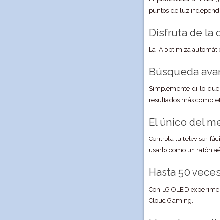
puntos de luz independien
Disfruta de la
La IA optimiza automátic
Búsqueda avanz
Simplemente di lo que 
resultados más completo
El único del m
Controla tu televisor f
usarlo como un ratón aér
Hasta 50 vece
Con LG OLED experimen
Cloud Gaming.