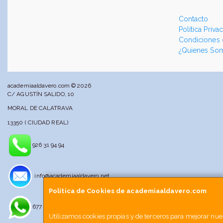
Contacto
Política Priva
Condiciones
¿Quienes So
academiaaldavero.com © 2026
C/ AGUSTÍN SALIDO, 10
MORAL DE CALATRAVA
13350 ( CIUDAD REAL)
926 31 94 94
info@academiaaldavero.net
Política de Cookies de academiaaldavero.com
677 512 188
Utilizamos cookies propias y de terceros para mejorar nues