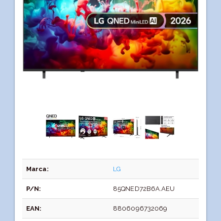
Marca:
LG
P/N:
85QNED72B6A.AEU
EAN:
8806096732069