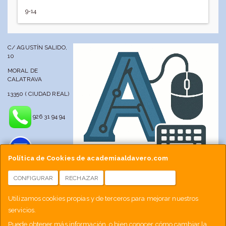
9-14
C/ AGUSTÍN SALIDO,
10
MORAL DE
CALATRAVA
13350 ( CIUDAD REAL)
926 31 94 94
Política de Cookies de academiaaldavero.com
CONFIGURAR
RECHAZAR
ACEPTAR COOKIES
info@academiaaldavero.net
Utilizamos cookies propias y de terceros para mejorar nuestros
servicios.
677 512 188
Puede obtener más información, o bien conocer cómo cambiar la