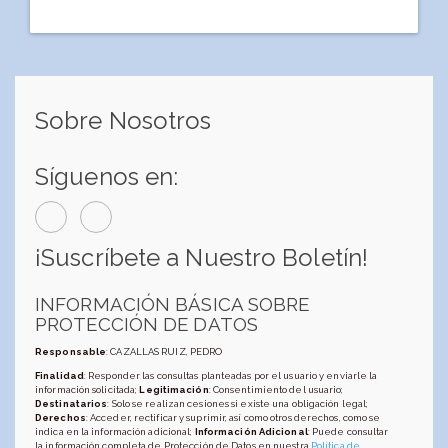
Sobre Nosotros
Síguenos en:
¡Suscríbete a Nuestro Boletín!
INFORMACIÓN BÁSICA SOBRE
PROTECCIÓN DE DATOS
Responsable
: CAZALLAS RUIZ, PEDRO
Finalidad
: Responder las consultas planteadas por el usuario y enviarle la
información solicitada;
Legitimación
: Consentimiento del usuario;
Destinatarios
: Solo se realizan cesiones si existe una obligación legal;
Derechos
: Acceder, rectificar y suprimir, así como otros derechos, como se
indica en la información adicional;
Información Adicional
: Puede consultar
la información completa de Protección de Datos en nuestra
Política de