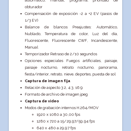
automático, manual, programa, prioridad de
obturador
Compensación de exposición -2 a +2 EV (pasos de
1/3 EV)
Balance de blancos Preajustes: Automático,
Nublado, Temperatura de color, Luz del día,
Fluorescente, Fluorescente CWF, Incandescente,
Manual
Temporizador Retraso de 2/10 segundos
Opciones especiales Fuegos artificiales, paisaje,
paisaje nocturno, retrato nocturno, panorama,
fiesta/interior, retrato, nieve, deportes, puesta de sol
Captura de imagen fija
Relación de aspecto 3:2, 4:3, 16:9
Formato de archivo de imagen jpeg
Captura de video
Modos de grabación internos H.264/MOV
1920 x 1080 a 30,00 fps
1280 x 720 a 15/29,97/59,94 fps
640 x 480 a 29,97 fps