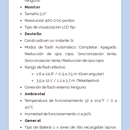
Ninguno
Monitor
Tamaño 3,0"
Resolución 460.000 puntos
Tipo de visualización LCD fijo
Destello
Construido en un instante Sí
Modos de flash Automático, Completar, Apagado,
Reducción de ojos rojos, Sincronización lenta,
Sincronización lenta/Reducción de ojos rojos
Rango de flash efectivo
1,6 a 24,6' / 0,5 a 7,5 m (Gran angular)
3,9 a 12,1' / 1,2 a 3,7 m (Teleobjetivo)
Conexión de flash externo Ninguno
Ambiental
Temperatura de funcionamiento 32 a 104°F / 0 a
40°C
Humedad de funcionamiento 0 a 90%
General
Tipo de Batería 1 x iones de litio recargable (aprox.