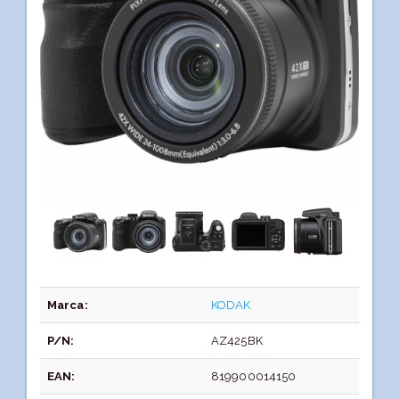
Marca:
KODAK
P/N:
AZ425BK
EAN:
819900014150