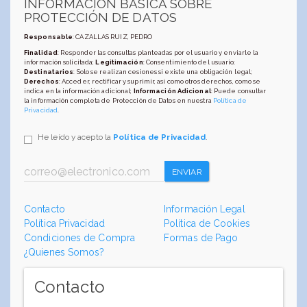
INFORMACIÓN BÁSICA SOBRE
PROTECCIÓN DE DATOS
Responsable
: CAZALLAS RUIZ, PEDRO
Finalidad
: Responder las consultas planteadas por el usuario y enviarle la
información solicitada;
Legitimación
: Consentimiento del usuario;
Destinatarios
: Solo se realizan cesiones si existe una obligación legal;
Derechos
: Acceder, rectificar y suprimir, así como otros derechos, como se
indica en la información adicional;
Información Adicional
: Puede consultar
la información completa de Protección de Datos en nuestra
Política de
Privacidad
.
He leído y acepto la
Política de Privacidad
.
ENVIAR
Contacto
Información Legal
Política Privacidad
Política de Cookies
Condiciones de Compra
Formas de Pago
¿Quienes Somos?
Contacto