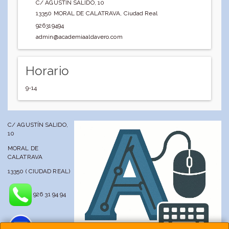
C/ AGUSTIN SALIDO, 10
13350
MORAL DE CALATRAVA
,
Ciudad Real
926319494
admin@academiaaldavero.com
Horario
9-14
C/ AGUSTÍN SALIDO,
10
MORAL DE
CALATRAVA
13350 ( CIUDAD REAL)
926 31 94 94