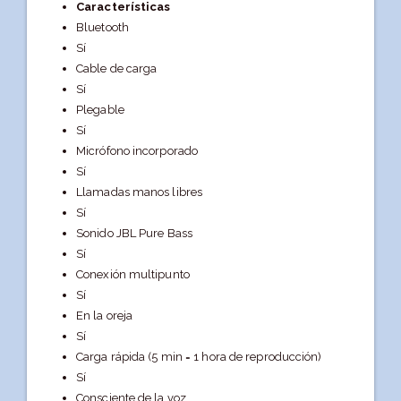
Características
Bluetooth
Sí
Cable de carga
Sí
Plegable
Sí
Micrófono incorporado
Sí
Llamadas manos libres
Sí
Sonido JBL Pure Bass
Sí
Conexión multipunto
Sí
En la oreja
Sí
Carga rápida (5 min = 1 hora de reproducción)
Sí
Consciente de la voz