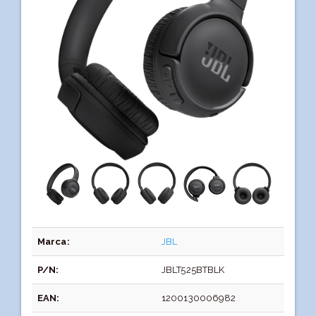
Marca:
JBL
P/N:
JBLT525BTBLK
EAN:
1200130006982