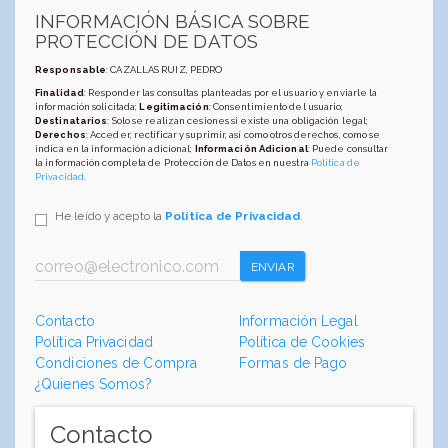
INFORMACIÓN BÁSICA SOBRE
PROTECCIÓN DE DATOS
Responsable
: CAZALLAS RUIZ, PEDRO
Finalidad
: Responder las consultas planteadas por el usuario y enviarle la
información solicitada;
Legitimación
: Consentimiento del usuario;
Destinatarios
: Solo se realizan cesiones si existe una obligación legal;
Derechos
: Acceder, rectificar y suprimir, así como otros derechos, como se
indica en la información adicional;
Información Adicional
: Puede consultar
la información completa de Protección de Datos en nuestra
Política de
Privacidad
.
He leído y acepto la
Política de Privacidad
.
ENVIAR
Contacto
Información Legal
Política Privacidad
Política de Cookies
Condiciones de Compra
Formas de Pago
¿Quienes Somos?
Contacto