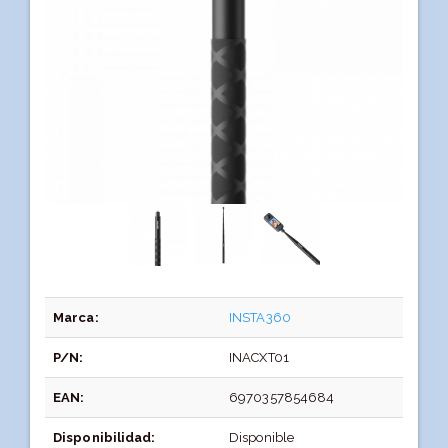
Marca:
INSTA360
P/N:
INACXT01
EAN:
6970357854684
Disponibilidad:
Disponible