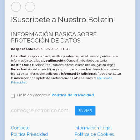
¡Suscríbete a Nuestro Boletín!
INFORMACIÓN BÁSICA SOBRE
PROTECCIÓN DE DATOS
Responsable
: CAZALLAS RUIZ, PEDRO
Finalidad
: Responder las consultas planteadas por el usuario y enviarle la
información solicitada;
Legitimación
: Consentimiento del usuario;
Destinatarios
: Solo se realizan cesiones si existe una obligación legal;
Derechos
: Acceder, rectificar y suprimir, así como otros derechos, como se
indica en la información adicional;
Información Adicional
: Puede consultar
la información completa de Protección de Datos en nuestra
Política de
Privacidad
.
He leído y acepto la
Política de Privacidad
.
ENVIAR
Contacto
Información Legal
Política Privacidad
Política de Cookies