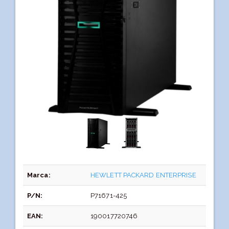
Marca:
HEWLETT PACKARD ENTERPRISE
P/N:
P71671-425
EAN:
190017720746