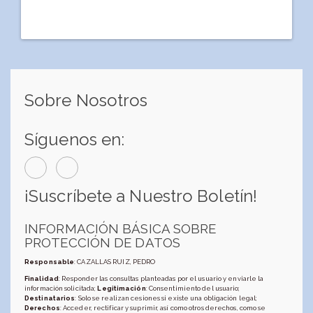
Sobre Nosotros
Síguenos en:
¡Suscríbete a Nuestro Boletín!
INFORMACIÓN BÁSICA SOBRE
PROTECCIÓN DE DATOS
Responsable
: CAZALLAS RUIZ, PEDRO
Finalidad
: Responder las consultas planteadas por el usuario y enviarle la
información solicitada;
Legitimación
: Consentimiento del usuario;
Destinatarios
: Solo se realizan cesiones si existe una obligación legal;
Derechos
: Acceder, rectificar y suprimir, así como otros derechos, como se