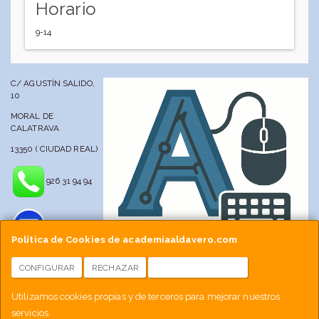
Horario
9-14
C/ AGUSTÍN SALIDO,
10
MORAL DE
CALATRAVA
13350 ( CIUDAD REAL)
926 31 94 94
Política de Cookies de academiaaldavero.com
CONFIGURAR
RECHAZAR
ACEPTAR COOKIES
info@academiaaldavero.net
Utilizamos cookies propias y de terceros para mejorar nuestros
servicios.