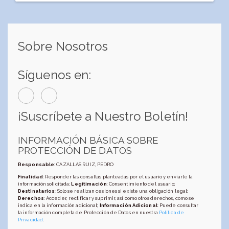
Sobre Nosotros
Síguenos en:
¡Suscríbete a Nuestro Boletín!
INFORMACIÓN BÁSICA SOBRE
PROTECCIÓN DE DATOS
Responsable
: CAZALLAS RUIZ, PEDRO
Finalidad
: Responder las consultas planteadas por el usuario y enviarle la
información solicitada;
Legitimación
: Consentimiento del usuario;
Destinatarios
: Solo se realizan cesiones si existe una obligación legal;
Derechos
: Acceder, rectificar y suprimir, así como otros derechos, como se
indica en la información adicional;
Información Adicional
: Puede consultar
la información completa de Protección de Datos en nuestra
Política de
Privacidad
.