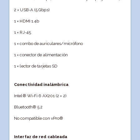
2 × USB-A (5 Gbps)
1 × HDMI 1.4b
1 × RJ-45
1 × combo de auriculares/micrófono
1 × conector de alimentación
1 × lector de tarjetas SD
Conectividad inalámbrica
Intel® Wi-Fi 6 AX201 (2 × 2)
Bluetooth® 5.2
No compatible con vPro®
Interfaz de red cableada