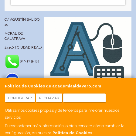
C/ AGUSTÍN SALIDO,
10
MORAL DE
CALATRAVA
13350 ( CIUDAD REAL)
926 31 94 94
Política de Cookies de academiaaldavero.com
CONFIGURAR
RECHAZAR
ACEPTAR COOKIES
info@academiaaldavero.net
Utilizamos cookies propias y de terceros para mejorar nuestros
servicios.
677 512 188
Puede obtener más información, o bien conocer cómo cambiar la
configuración, en nuestra
Política de Cookies
.