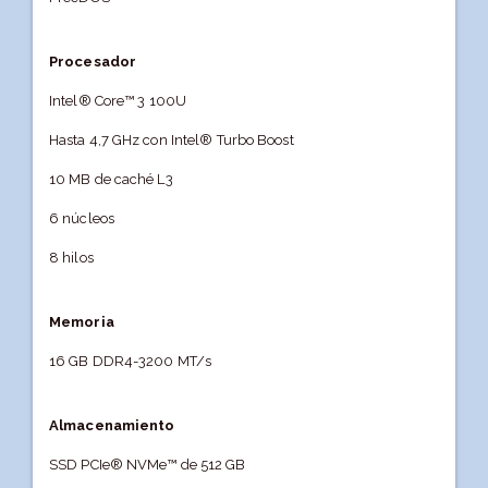
Procesador
Intel® Core™ 3 100U
Hasta 4,7 GHz con Intel® Turbo Boost
10 MB de caché L3
6 núcleos
8 hilos
Memoria
16 GB DDR4-3200 MT/s
Almacenamiento
SSD PCIe® NVMe™ de 512 GB